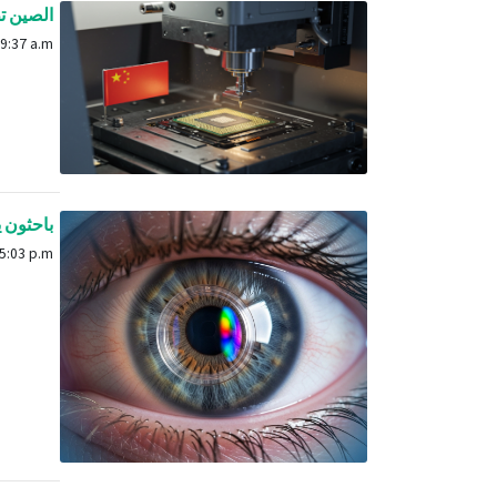
الصين تطور أو
April 6, 2025, 9:37 a.m.
باحثون ي
May 23, 2025, 5:03 p.m.