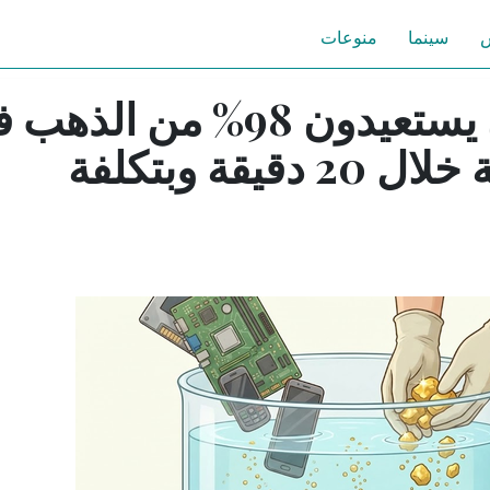
س
سينما
منوعات
باحثون صينيون يستعيدون 98% من الذ
الهواتف القديمة خلال 20 دقيقة وبتكلفة