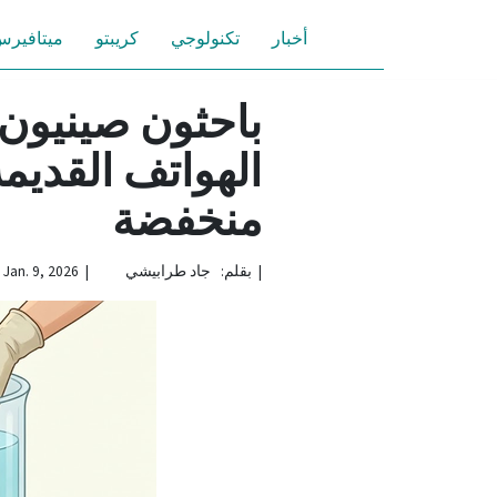
أخبار
تكنولوجي
كريبتو
ميتافير
منخفضة
|
بقلم: جاد طرابيشي | Jan. 9, 2026