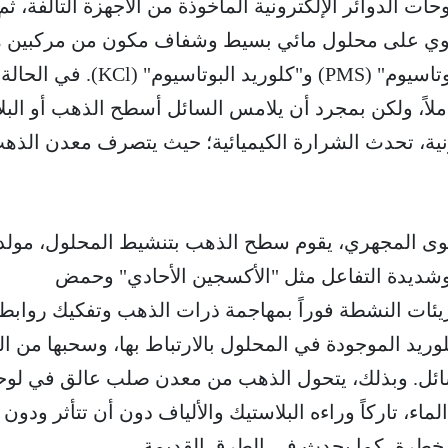
حات الدوائر الإلكترونية المأخوذة من الأجهزة التالفة، ثم
حتوي على محلول مائي بسيط وشفاف مكون من مركبين ه
"بيروكسي أحادي كبريتات البوتاسيوم" (PMS) و"كلوريد البوتاسيوم" (KCl). في الحالة
ملاً، ولكن بمجرد أن يلامس السائل أسطح الذهب أو البلا
نية، تحدث الشرارة الكيميائية؛ حيث يتصرف معدن الذه
ى المجهري، يقوم سطح الذهب بتنشيط المحلول، مولدا
شديدة التفاعل مثل "الأكسجين الأحادي" وحمض
يئات النشطة فوراً بمهاجمة ذرات الذهب وتفكيك روابطه
لوريد الموجودة في المحلول بالارتباط بها، وسحبها من ال
 السائل. وبذلك، يتحول الذهب من معدن صلب عالق في لوح
ماء، تاركاً وراءه البلاستيك والألياف دون أن تتأثر ودون إ
ة خطرة، كما يحدث في الطرق القديمة.