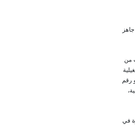
جاهز
عالجة 10 كيلوجرامات من
تكلفة تشغيلية
واحدة، وهو رقم
ة،
ونصة لأول مرة في