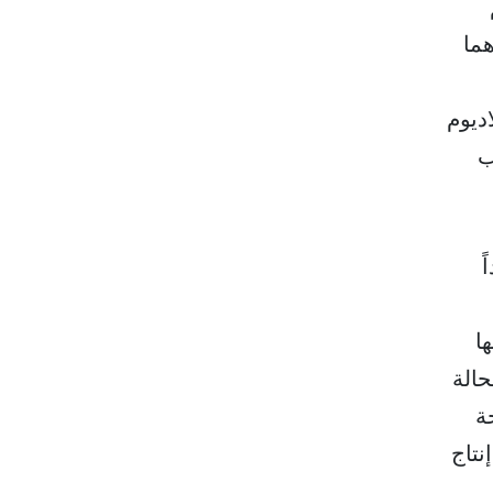
ما
ديوم
ب
ً
ا
حالة
ة
نتاج