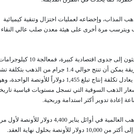
ب المذاب، وإخضاعه لعمليات اختزال وتنقية كيميائية
 ويترسب مرة أخرى على هيئة معدن صلب عالي النقاء 
تشير الأرقام التي أوردها الباحثون إلى جدوى اقتصادية كبيرة، فم
النفايات الإلكترونية بهذه الطريقة يمكن أن تنتج حوالي 1.4 جرام من الذهب ب
تقارب 72 دولاراً فقط، وهو ما يعادل تكلفة إنتاج تبلغ 1,455 دولاراً للأونصة ال
سعار الذهب السوقية التي تسجل مستويات قياسية تاريخي
اعة إعادة تدوير أكثر استدامة وربحية.
وللمقارنة، تجاوزت أسعار الذهب العالمية في أوائل يناير 4,400 دولار للأ
أونصة بحلول نهاية العقد.