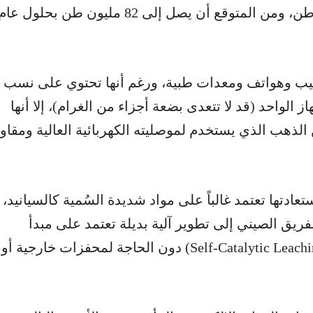
يُقدر اليوم بحوالي 2.6 مليون طن، ومن المتوقع أن يصل إلى 82 مليون طن بحلول عا
يب وهواتف ومعدات طبية، ورغم أنها تحتوي على نسب
 الواحد (قد لا تتعدى بضعة أجزاء من الغرام)، إلا أنها
لذهب الذي يستخدم لموصليته الكهربائية العالية ومقاو
تعادتها تعتمد غالباً على مواد شديدة السُمية كالسيانيد، 
فريق الصيني إلى تطوير آلية بديلة تعتمد على مبدأ
"الاستخلاص المحفز ذاتياً" (Self-Catalytic Leaching) دون الحاجة لمحفزات خارجية أو