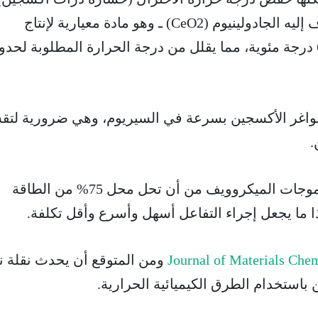
لثاني أكسيد السيريوم المضاف إليه الجادولينيوم (CeO2) ـ وهو مادة معيارية لإنتاج
الهيدروجين ـ إلى أقل من 600 درجة مئوية، مما يقلل من درجة الحرارة المطلوبة لح
 شواغر الأكسجين بسرعة في السيريوم، وهي ضرورية لتق
.
و بالإجمال فقد تمكنت طاقة موجات الميكروويف من أن تحل محل 75% من الطاقة
ذا ما يجعل إجراء التفاعل أسهل وأسرع وأقل تكلفة.
Journal of Materials Che
ومن المتوقع أن يحدث نقلة ن
 باستخدام الطرق الكيميائية الحرارية.