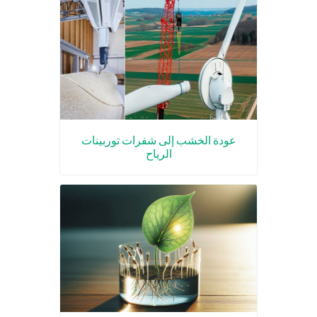
عودة الخشب إلى شفرات توربينات
الرياح