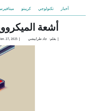
أخبار
تكنولوجي
كريبتو
ميتافير
أشعة الميكرووي
|
بقلم: جاد طرابيشي | Jan. 27, 2025