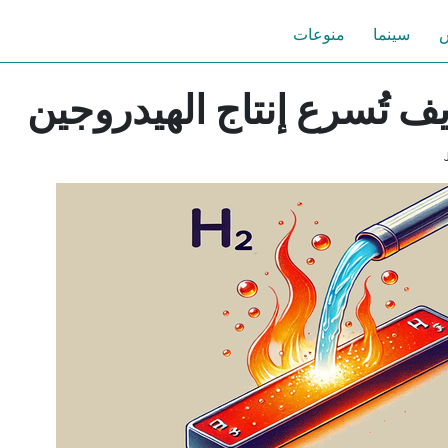
س
سينما
منوعات
ف تُسرع إنتاج الهيدروجين