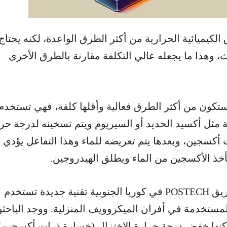
 الكيميائية الحرارية من أكثر الطرق الواعدة، لكنه يحتاج
 وهذا ما يجعله عالي التكلفة مقارنة بالطرق الأخرى
تكون من أكثر الطرق فعالية وأقلها كلفة، فهي تستخدم
مثل أكسيد الحديد أو السيريوم ويتم تسخينه لدرجة حر
ت أكسجين، وبعدها يتم تعريضه للماء وهذا التفاعل يؤدي
أخذ الأكسجين من الماء ويطلق الهيدروجين.
ولمعالجة هذا التحدي، طور فريق POSTECH في كوريا الجنوبية تقنية جديدة تستخدم
مستخدمة في أفران الميكروويف المنزلية. ووجد الباحث
نها خفض درجة حرارة الاختزال (خسارة ذرات أكسجين)