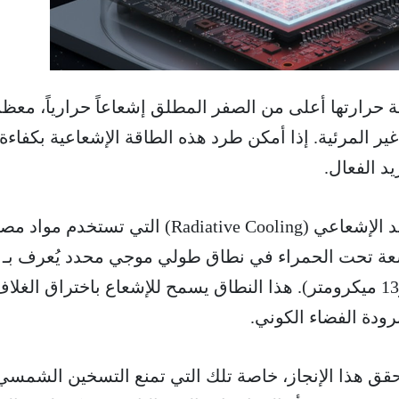
ة حرارتها أعلى من الصفر المطلق إشعاعاً حرارياً، معظ
المرئية. إذا أمكن طرد هذه الطاقة الإشعاعية بكفاءة ب
د الفعال.
اليوم، يتم ذلك عبر تقنية التبريد الإشعاعي (Radiative Cooling) التي تستخد
أشعة تحت الحمراء في نطاق طولي موجي محدد يُعرف بـ
'نافذة الغلاف الجوي' (بين 8 و13 ميكرومتر). هذا النطاق يسمح للإشعاع باختراق الغلا
ودة الفضاء الكوني.
تحقق هذا الإنجاز، خاصة تلك التي تمنع التسخين الشمسي