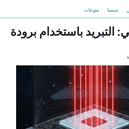
س
سينما
منوعات
ي: التبريد باستخدام برودة