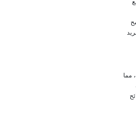
ع
مح
ريد
 مما
ئح