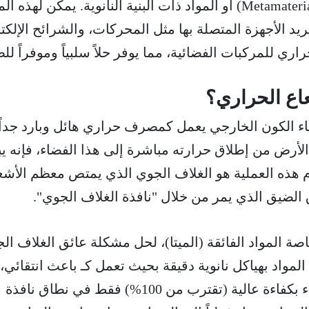
نهاراً، باسم المواد الفائقة (Metamaterials) أو المواد ذات البنية النانوية. يمكن لهذه 
 الأجهزة المتصلة بها مثل المحركات، والشرائح الإلكتر
ي للمركبات الفضائية، مما يوفر حلاً سلبياً وموفراً للط
عاع الحراري؟
اء الكون الخارجي يعمل كمصرف حراري هائل وبارد جداً
رض من إطلاق حرارته مباشرة إلى هذا الفضاء، فإنه يب
ام هذه العملية هو الغلاف الجوي الذي يمتص معظم الأشع
 الضيق الذي يمر من خلال "نافذة الغلاف الجوي".
خاصة المواد الفائقة (الميتا)، لحل مشكلة عائق الغلاف ال
واد بهياكل نانوية دقيقة بحيث تعمل كـ باعث انتقائي،
أنها تبعث الأشعة تحت الحمراء بكفاءة عالية (تقترب من 100%) فقط في نطاق نافذة