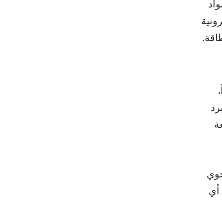
المواد
ونية
اقة.
،
رد
ة
جوي
 أي