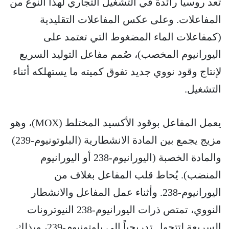
تُعد روسيا رائدة في التشغيل التجاري لهذا النوع من
المفاعلات. وعلى عكس المفاعلات التقليدية
(كمفاعلات الماء المضغوط التي تعتمد على
اليورانيوم المخصب)، صُمم مفاعل التوليد السريع
لإنتاج وقود نووي جديد تفوق كميته ما يستهلكه أثناء
التشغيل.
يعمل المفاعل بوقود الأكسيد المختلط (MOX)، وهو
مزيج يجمع بين المادة الانشطارية (البلوتونيوم-239)
والمادة الخصبة (اليورانيوم-238 أو اليورانيوم
المنضب). يُحاط قلب المفاعل بغلاف من
اليورانيوم-238. وأثناء عمل المفاعل والانشطار
النووي، تمتص ذرات اليورانيوم-238 النيوترونات
السريعة لتتحول تدريجياً إلى بلوتونيوم-239، وبذلك