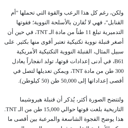
ولكن، رغم كل هذا الرعب والقوة التي تحملها "أم
القنابل"، فهي لا تُقارن بالأسلحة النووية؛ فقوتها
التدميرية تبلغ 11 طناً من مادة الـ TNT، في حين أن
أصغر قنبلة نووية تكتيكية تعتبر أقوى منها بكثير. على
سبيل المثال، القنبلة النووية التكتيكية الأمريكية
B61، في أدنى إعدادات قوتها، تولد انفجاراً يعادل
300 طن من مادة TNT، ويمكن تعديلها لتصل في
أقصى إعداداتها إلى 50,000 طن (50 كيلوطن).
ولتتضح الصورة أكثر، يُذكر أن قنبلة هيروشيما
التاريخية بلغت قوتها حوالي 15,000 طن من الـ TNT.
هذا يوضح الفجوة الشاسعة والمرعبة بين أقصى ما