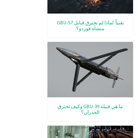
تقنياً: لماذا لم تخترق قنابل GBU-57
منشأة فوردو؟
ما هي قنبلة GBU-39 وكيف تخترق
الجدران؟