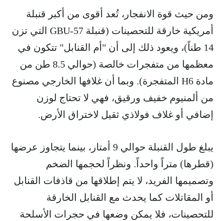
ومن حيث قوة الانفجار، تُعد أقوى من أكبر قنبلة
أمريكية خارقة للتحصينات (قنبلة GBU-57 التي تزن
14 طناً)، ويعود ذلك إلى أن "أم القنابل" تتكون في
معظمها من متفجرات خالصة (حوالي 8.5 طن من
مادة H6 المتفجرة). وبما أن غلافها الخارجي مصنوع
من ألمنيوم خفيف ورقيق، فهي لا تحتاج لوزن
إضافي أو غلاف فولاذي ثقيل لاختراق الأرض.
يبلغ طول القنبلة حوالي 9 أمتار، بينما يتجاوز عرضها
(قطرها) متراً واحداً. ونظراً لحجمها الضخم
وتصميمها الفريد، لا يتم إطلاقها من قاذفات القنابل
أو المقاتلات كما يحدث مع القنابل الخارقة
للتحصينات، فلا يمكن وضعها في حجرات الأسلحة