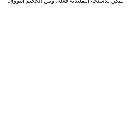
يمكن للأسلحة التقليدية فعله، وبين الجحيم النووي.