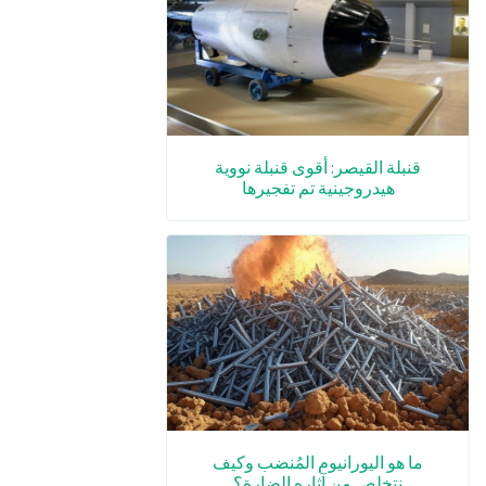
قنبلة القيصر: أقوى قنبلة نووية
هيدروجينية تم تفجيرها
ما هو اليورانيوم المُنضب وكيف
نتخلص من آثاره الضارة؟