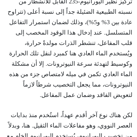
تركيز نظير اليورانيوم-235 القابل للانشطار من
نسبته الطبيعية الضئيلة جداً إلى نسبة أعلى (تتراوح
عادة بين 3% و5%)، وذلك لضمان استمرار التفاعل
المتسلسل. عند إدخال هذا الوقود المخصب إلى
قلب المفاعل، تنشطر الذرات مولدةً حرارة،
ويُستخدم الماء العادي هنا كمبرد لنقل تلك الحرارة
وكوسيط لتهدئة سرعة النيوترونات. إلا أن مشكلة
الماء العادي تكمن في ميله لامتصاص جزء من هذه
النيوترونات، مما يجعل التخصيب شرطاً لازماً
لتعويض الفاقد وضمان عمل المفاعل.
لكن هناك نوع آخر أقدم عهداً، استُخدم منذ بدايات
العصر النووي، وهو مفاعلات الماء الثقيل. هنا، وبدلاً
من تخصيب اليورانيوم، يُستخدم اليورانيوم الخام مع