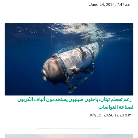
June 24, 2024, 7:47 a.m.
رغم تحطم تيتان: باحثون صينيون يستخدمون ألياف الكربون
لصناعة الغواصات
July 15, 2024, 12:20 p.m.