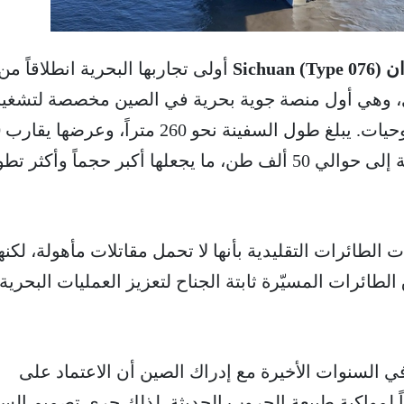
Sichua)
أولى تجاربها البحرية انطلاقاً من
 وهي أول منصة جوية بحرية في الصين مخصصة لتشغي
الطائ
متراً، فيما تصل إزاحتها الكاملة إلى حوالي 50 ألف طن، ما يجعلها أكبر حجماً وأكثر ت
الطائرات التقليدية بأنها لا تحمل مقاتلات مأهولة، لكنه
لطائرات المسيّرة ثابتة الجناح لتعزيز العمليات البحرية
 السنوات الأخيرة مع إدراك الصين أن الاعتماد على
اً لمواكبة طبيعة الحروب الحديثة. لذلك جرى تصميم السف