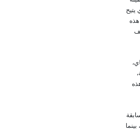
ام إطلاق كهرومغناطيسي (EMALS) الذي يتيح
هذه
عف
اي،
ية،
هذه
ابقة
بينما