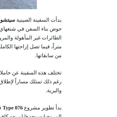
بدأت السفينة الصينية
سيتشوان n (Type 076
حوض بناء السفن في شنغهاي،
من سابقاتها.
تختلف هذه السفينة عن حاملات 
رغم ذلك تمتلك مساراً لإطلاق ا
والبرية.
بدأ تطوير مشروع
Type 076
في
المروحيات وحدها لم يعد كافي