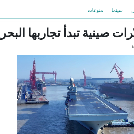
س
سينما
منوعات
ات صينية تبدأ تجاربها البحري