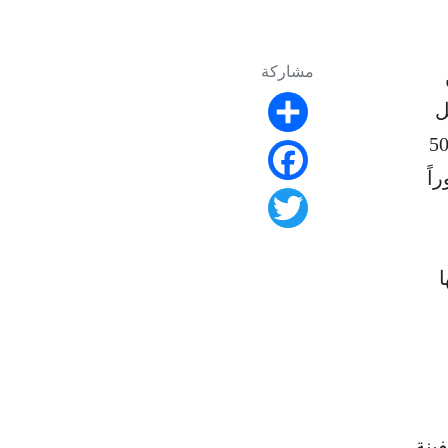
مشاركة
ل
Share
رات غير المأهولة والمروحيات. يبلغ طول السفينة نحو 260 متراً، وعرضها يقارب 50
طوراً
Facebook
Twitter
ا
ينة