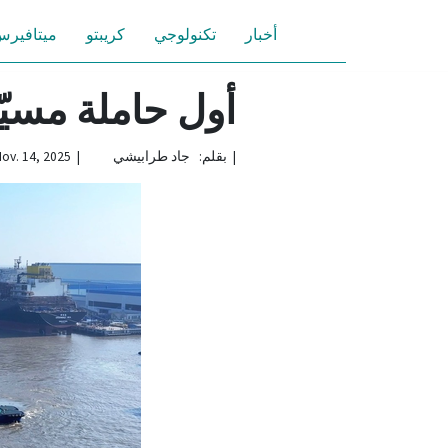
أخبار
تكنولوجي
كريبتو
ميتافير
أول حاملة مسيّر
|
بقلم: جاد طرابيشي | Nov. 14, 2025