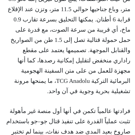
متر، وباع جناحيها حوالي 11.5 متر، وتزن عند الإقلاع
قرابة 6 أطنان. يمكنها التحليق بسرعة تقارب 0.9
ماخ، أي قريبة من سرعة الصوت، مع قدرة على
حمل حمولة قتالية تصل إلى 1.5 طن من الصواريخ
والقنابل الموجهة. تصميمها يعتمد على مقطع
راداري منخفض لتقليل إمكانية رصدها، كما أنها
مجهزة للعمل من على متن السفينة الهجومية
البرمائية التركية TCG Anadolu، ما يمنحها مرونة
تشغيلية بحرية وجوية في آن واحد.
فرادتها عالمياً تكمن في أنها أول منصة غير مأهولة
تثبت عملياً القدرة على تنفيذ قتال جو–جو باستخدام
صاروخ بعيد المدى ضد هدف نفاث، بينما لم تختبر