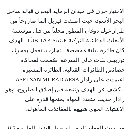
الاختبار جرى في ميدان الرماية البحري قبالة ساحل
البحر الأسود، حيث أطلقت قيزيل إلما صاروخاً من
طراز غوك دوغان المطور محلياً من قبل مؤسسة
الأبحاث الدفاعية التركية TÜBİTAK SAGE. الهدف
كان طائرة نفاثة مخصصة للتجارب، تعمل بمحرك
توربيني نفاث عالي السرعة، صُممت لمحاكاة
خصائص الطائرات القتالية. الطائرة المسيرة
اعتمدت على رادار ASELSAN MURAD AESA
للكشف عن الهدف وتتبعه قبل إطلاق الصاروخ، وهو
رادار حديث متعدد المهام يمنحها قدرة على
الاشتباك الجوي شبيهة بالمقاتلات المأهولة.
من حيث المواصفات، يبلغ طول قيزيل إلما نحو 8.5