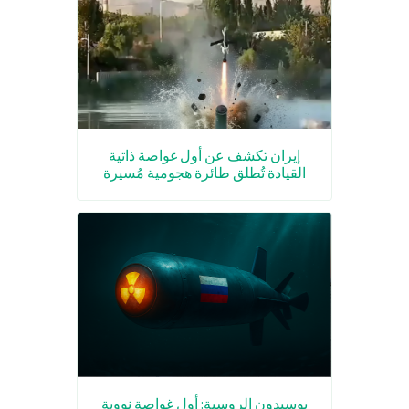
إيران تكشف عن أول غواصة ذاتية
القيادة تُطلق طائرة هجومية مُسيرة
بوسيدون الروسية: أول غواصة نووية