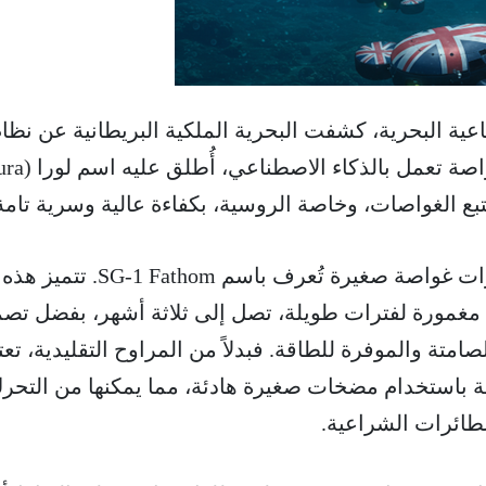
عية البحرية، كشفت البحرية الملكية البريطانية عن نظا
بع الغواصات، وخاصة الروسية، بكفاءة عالية وسرية تامة
تتكون منظومة لورا من مسيّرات غواصة صغيرة تُعرف باسم SG-1 Fathom. تتميز هذه
ء مغمورة لفترات طويلة، تصل إلى ثلاثة أشهر، بفضل تصم
لصامتة والموفرة للطاقة. فبدلاً من المراوح التقليدية، تع
ا بدقة باستخدام مضخات صغيرة هادئة، مما يمكنها من التحر
طائرات الشراعية.