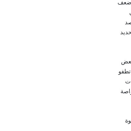
ط أضعف
في برصد
ديد
لبعض
تطفو
ات
واصة
وة