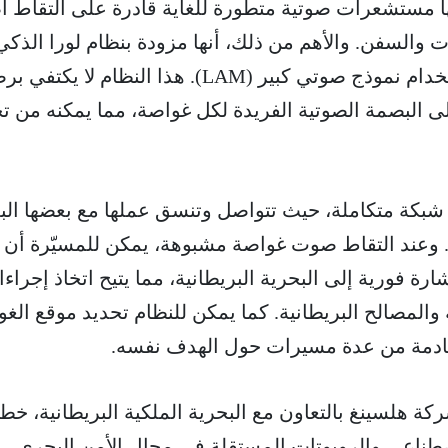
SG-1  على متنها مستشعرات صوتية متطورة للغاية قادرة على التقا
 والسفن. والأهم من ذلك، أنها مزودة بنظام لورا الذكي
الذي يحلل هذه الأصوات باستخدام نموذج صوتي كبير (LAM). هذا النظام لا يكت
لبصمة الصوتية الفريدة لكل غواصة، مما يمكنه من تح
ّرات Fathom ضمن شبكة متكاملة، حيث تتواصل وتنسق عملها مع بعضها ا
 وعند التقاط صوت غواصة مشبوهة، يمكن للمسيّرة أن 
 فورية إلى البحرية البريطانية، مما يتيح اتخاذ إجراء
ة والمصالح البريطانية. كما يمكن للنظام تحديد موقع الغ
لقادمة من عدة مسيرات حول الهدف نفسه.
ركة هلسينغ بالتعاون مع البحرية الملكية البريطانية، خط
صطناعي والروبوتات المستقلة في مجال الأمن البحري.