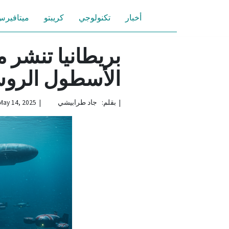
أخبار
تكنولوجي
كريبتو
ميتافير
بريطانيا تنشر 
الأسطول الرو
|
بقلم: جاد طرابيشي | May 14, 2025