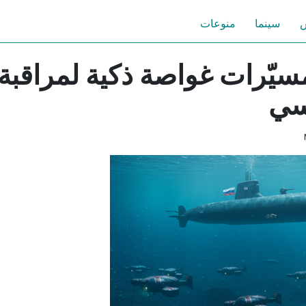
س
سينما
منوعات
مسيّرات غواصة ذكية لمراقبة
سي