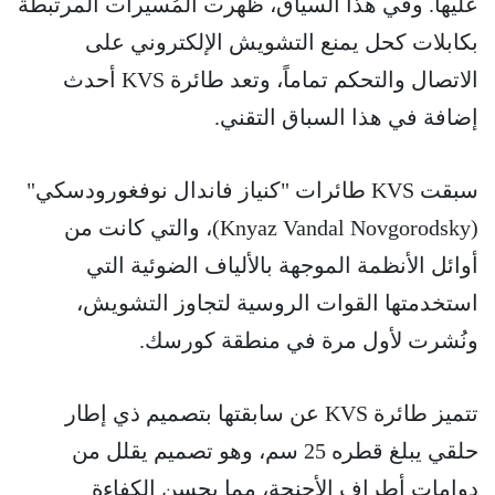
عليها. وفي هذا السياق، ظهرت المُسيرات المرتبطة
بكابلات كحل يمنع التشويش الإلكتروني على
الاتصال والتحكم تماماً، وتعد طائرة KVS أحدث
إضافة في هذا السباق التقني.
سبقت KVS طائرات "كنياز فاندال نوفغورودسكي"
(Knyaz Vandal Novgorodsky)، والتي كانت من
أوائل الأنظمة الموجهة بالألياف الضوئية التي
استخدمتها القوات الروسية لتجاوز التشويش،
ونُشرت لأول مرة في منطقة كورسك.
تتميز طائرة KVS عن سابقتها بتصميم ذي إطار
حلقي يبلغ قطره 25 سم، وهو تصميم يقلل من
دوامات أطراف الأجنحة، مما يحسن الكفاءة