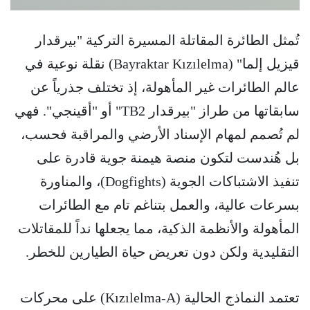
تُمثل الطائرة المقاتلة المسيرة التركية "بيرقدار
قيزيل إلما" (Bayraktar Kızılelma) نقلة نوعية في
عالم الطائرات غير المأهولة، إذ تختلف جذرياً عن
سابقاتها من طراز "بيرقدار TB2" أو "أقينجي". فهي
لم تُصمم لمهام الإسناد الأرضي والمراقبة فحسب،
بل هُندست لتكون منصة هيمنة جوية قادرة على
تنفيذ الاشتباكات الجوية (Dogfights)، والمناورة
بسرعات عالية، والعمل بتناغم تام مع الطائرات
المأهولة والأنظمة الذكية، مما يجعلها نداً للمقاتلات
التقليدية ولكن دون تعريض حياة الطيارين للخطر.
تعتمد النماذج الحالية (Kızılelma-A) على محركات