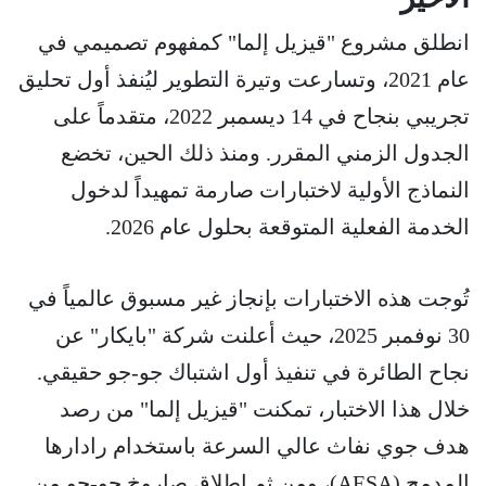
انطلق مشروع "قيزيل إلما" كمفهوم تصميمي في
عام 2021، وتسارعت وتيرة التطوير ليُنفذ أول تحليق
تجريبي بنجاح في 14 ديسمبر 2022، متقدماً على
الجدول الزمني المقرر. ومنذ ذلك الحين، تخضع
النماذج الأولية لاختبارات صارمة تمهيداً لدخول
الخدمة الفعلية المتوقعة بحلول عام 2026.
تُوجت هذه الاختبارات بإنجاز غير مسبوق عالمياً في
30 نوفمبر 2025، حيث أعلنت شركة "بايكار" عن
نجاح الطائرة في تنفيذ أول اشتباك جو-جو حقيقي.
خلال هذا الاختبار، تمكنت "قيزيل إلما" من رصد
هدف جوي نفاث عالي السرعة باستخدام رادارها
المدمج (AESA)، ومن ثم إطلاق صاروخ جو-جو من