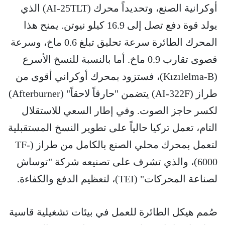
أوكرانية الصنع، وتحديداً محرك (AI-25TLT) الذي
يولد قوة دفع تصل إلى 16.9 كيلو نيوتن. يمنح هذا
المحرك الطائرة سرعة تحليق تبلغ 0.6 ماخ، وسرعة
قصوى تقارب 0.9 ماخ. أما بالنسبة للنسخ الأسرع
(Kızılelma-B)، فستزود بمحرك أوكراني أقوى من
طراز (AI-322F) يتضمن "حارقاً لاحقاً" (Afterburner)
لكسر حاجز الصوت. وفي إطار السعي للاستقلال
التام، تعمل تركيا حالياً على تطوير النسخ المستقبلية
لتعمل بمحرك محلي الصنع بالكامل من طراز (TF-
6000)، والذي تشرف على تصنيعه شركة "توساش
لصناعة المحركات" (TEI)، لتعظيم الدفع والكفاءة.
صُمم هيكل الطائرة للعمل في بيئات تشغيلية قاسية