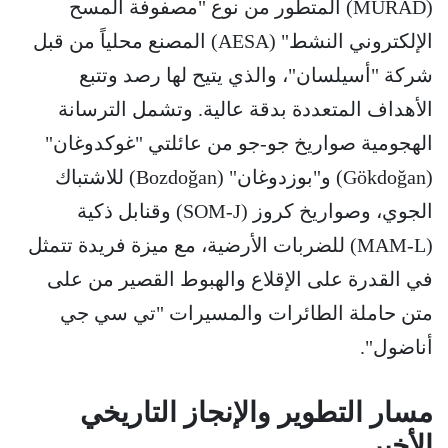
(MURAD) المتطور من نوع "مصفوفة المسح
الإلكتروني النشط" (AESA) المصنع محلياً من قبل
شركة "أسيلسان"، والذي يتيح لها رصد وتتبع
الأهداف المتعددة بدقة عالية. وتشمل الترسانة
الهجومية صواريخ جو-جو من عائلتي "غوكدوغان"
(Gökdoğan) و"بوزدوغان" (Bozdoğan) للاشتباك
الجوي، وصواريخ كروز (SOM-J) وقنابل ذكية
(MAM-L) للضربات الأرضية، مع ميزة فريدة تتمثل
في القدرة على الإقلاع والهبوط القصير من على
متن حاملة الطائرات والمسيرات "تي سي جي
أناضول".
مسار التطوير والإنجاز التاريخي
الأخير