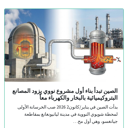
الصين تبدأ بناء أول مشروع نووي يزود المصانع
البتروكيميائية بالبخار والكهرباء معاً
بدأت الصين في يناير/كانون2 2026 صب الخرسانة الأولى
لمحطة شويوي النووية في مدينة ليانيونغانغ بمقاطعة
جيانغسو، وهي أول مح…