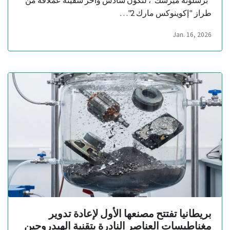
"برشلونة ميرسك"، لتكون سادس وآخر سفينة عملاقة من
طراز "إكوينوكس مارك 2"…
Jan. 16, 2026
بريطانيا تفتتح مصنعها الأول لإعادة تدوير
مغناطيسات العناصر النادرة بتقنية الهيدروجين