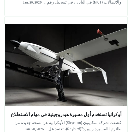
والاتصالات (NICT) في اليابان، في تسجيل رقم …
Jan. 20, 2026
أوكرانيا تستخدم أول مسيرة هيدروجينية في مهام الاستطلاع
كشفت شركة سكايتون (Skyeton) الأوكرانية عن نسخة جديدة من
طائرتها المسيرة رايبيرد"(Raybird)، تعتمد عل…
Jan. 20, 2026