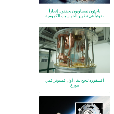
باحثون نمساويون يحققون إنجازاً
ضوئياً في تطوير الحواسيب الكمومية
أكسفورد تنجح ببناء أول كمبيوتر كمي
موزع