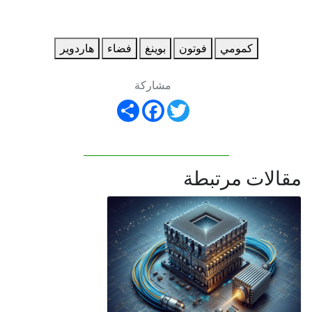
كمومي
فوتون
بوينغ
فضاء
هاردوير
مشاركة
Share
Facebook
Twitter
مقالات مرتبطة