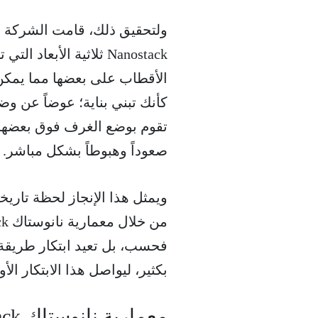
ولتحقيق ذلك، قامت الشركة بس
Nanostack ثلاثية الأ
الأقطاب على بعضها مما يمكن
كأنك تبني بناية؛ عوضاً عن وض
تقوم بوضع الغرف فوق بعضها ب
صعوداً وهبوطاً بشكل مباشر.
ويمثل هذا الإنجاز لحظة تاريخي
فحسب، بل تعيد ابتكار طريقة ب
بكثير، ليواصل هذا الابتكار ال
معمارية نانوستاك Nanostack اختراق صناعي في تصميم الرقائق