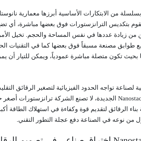
لسلة من الابتكارات الأساسية أبرزها معمارية نانوست
بعاد التي تقوم بتكديس الترانزستورات فوق بعضها مباشرة، أي تض
 من زيادة عددها في نفس المساحة والحجم. تخيل الأمر
ع طوابق مصنعة مسبقاً فوق بعضها كما في التقنيات الحا
حيث تكون متصلة مباشرة عمودياً، ويمكن للتيار أن يمر
ة لصناعة تواجه الحدود الفيزيائية لتصغير الرقائق التقليد
من خلال معمارية نانوستاك Nanostack الجديدة، لا تصنع الشركة ترانزستورات أصغ
ناء الرقائق لتقديم قوة وكفاءة في استهلاك الطاقة أكبر
أول من نوعه في الصناعة دفع عجلة التطور التقني.