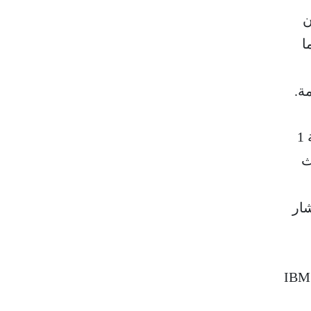
ر VLSI لعام 2026، أثبت باحثو IBM أن
ت بنسبة 40% في ذواكر SRAM مما
ة.
بفضل هذه البنية الرائدة، يمكن أن تمتد التكنولوجيا المنطقية لأول مرة إلى ما دون دقة 1
 الأنجستروم Angstrom حيث
انومتر من IBM والتي يشار
ومع توقع التبني المبكر لتقنية نانوستاك Nanostack عند دقة أصغر من 1 نانومتر، تتوقع IBM