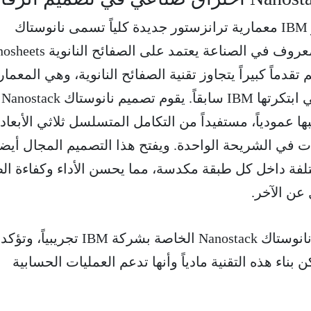
لإنتاج هذه الرقاقة، طور باحثو IBM معمارية ترانزستور جديدة كلياً تسمى نانوستاك
Nanostack وهي أول تصميم معروف في الصناعة يعتمد على الصفائ
م تقدماً كبيراً يتجاوز تقنية الصفائح النانوية، وهي المعمار
الرائدة حالياً في الصناعة والتي ابتكرتها IBM سابقاً. يقوم تصميم نانوستاك Nanostack
ا عمودياً، مستفيداً من التكامل المتسلسل ثلاثي الأبعاد
ت في الشريحة الواحدة. ويفتح هذا التصميم المجال أيضاً
فة داخل كل طبقة مكدسة، مما يحسن الأداء وكفاءة ال
عن الآخر.
تم التحقق من صحة معمارية نانوستاك Nanostack الخاصة بشركة IBM تجريبياً، وتؤكد
بناء هذه التقنية مادياً وأنها تدعم العمليات الحسابية