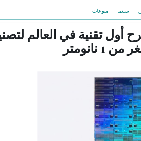
س
سينما
منوعات
IBM تطرح أول تقنية في العالم لتصن
1 نانومتر