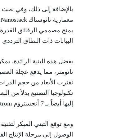
يمنح مصممي الرقائق القدرة ع
البيانات ذات النطاق الترددي 
تقترب الأبعاد من حجم الذرات 
إليها أيضاً بـ 7 أنجستروم Angstrom تثبت كيف أن التصغير المستمر لا يزال ممكناً.
الوصول إلى مرحلة الإنتاج ا