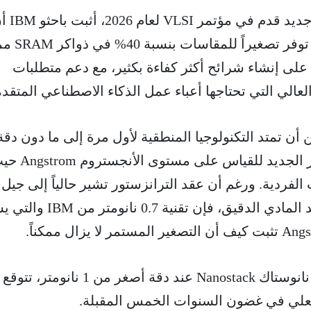
بالإضافة إلى ذلك، وفي بحث جديد قدم في مؤتم
معمارية نانوستاك Nanostack توفر تصغيراً للمقاسا
لى إنشاء شرائح أكثر كفاءة بكثير، مع دعم متطلبات
العالي التي تحتاجها أعباء عمل الذكاء الاصطناعي المتقدم
نانومتر، مما يدفع عجلة العصر الجديد للقياس على مستوى
الفردية. ورغم أن عقد الترانزستور تشير حالياً إلى جيل
تكنولوجيا التصنيع بدلاً من البعد المادي الدقيق، فإن تقنية 0.7 ن
لفعلي في غضون السنوات الخمس المقبلة.