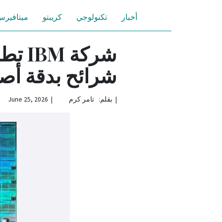
أخبار
تكنولوجي
كريبتو
ميتافير
شركة 
شرائح بدقة أصغر من 
|
بقلم: تامر كرم | June 25, 2026