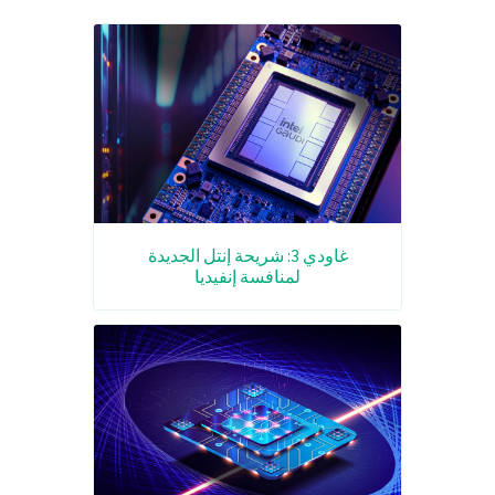
غاودي 3: شريحة إنتل الجديدة
لمنافسة إنفيديا