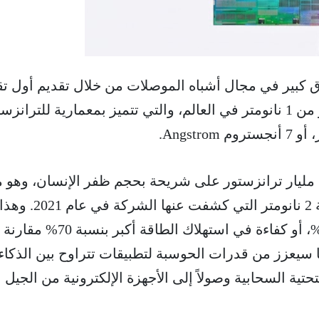
IB عن اختراق كبير في مجال أشباه الموصلات من خلال تقديم أول تق
لتصنيع شرائح إلكترونية أصغر من 1 نانومتر في العالم، والتي تتميز بمعمارية للترانز
هذه التقنية يمكن أن تضع 100 مليار ترانزستور على شريحة بحجم ظفر الإنسان، وهو 
يقرب من ضعف كثافة شريحة 2 نانومتر التي كش
أداء أعلى بنسبة تصل إلى 50%، أو كفاءة في استهلاك الطاقة أكبر بنسبة 70% مقارنة
ق 2 نانومتر من IBM مما سيعزز من قدرات الحوسبة لتطبيقات تتراوح بين الذكاء
تحتية السحابية وصولاً إلى الأجهزة الإلكترونية من الجيل