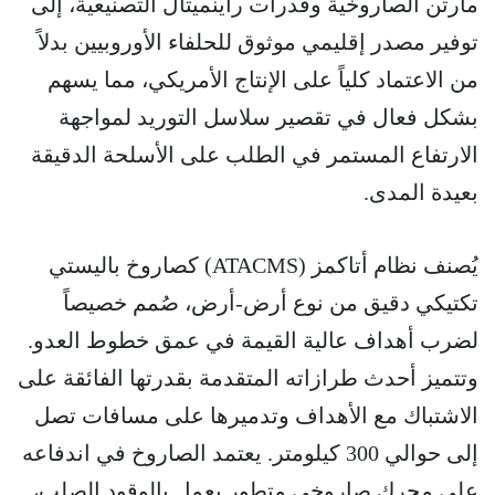
مارتن الصاروخية وقدرات راينميتال التصنيعية، إلى
توفير مصدر إقليمي موثوق للحلفاء الأوروبيين بدلاً
من الاعتماد كلياً على الإنتاج الأمريكي، مما يسهم
بشكل فعال في تقصير سلاسل التوريد لمواجهة
الارتفاع المستمر في الطلب على الأسلحة الدقيقة
بعيدة المدى.
يُصنف نظام أتاكمز (ATACMS) كصاروخ باليستي
تكتيكي دقيق من نوع أرض-أرض، صُمم خصيصاً
لضرب أهداف عالية القيمة في عمق خطوط العدو.
وتتميز أحدث طرازاته المتقدمة بقدرتها الفائقة على
الاشتباك مع الأهداف وتدميرها على مسافات تصل
إلى حوالي 300 كيلومتر. يعتمد الصاروخ في اندفاعه
على محرك صاروخي متطور يعمل بالوقود الصلب،