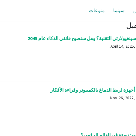
س
سينما
منوعات
قبل
نغيولارتي التقنية؟ وهل سنصبح فائقي الذكاء عام 2045
ر: نبوءة في العالم الرقمي؟