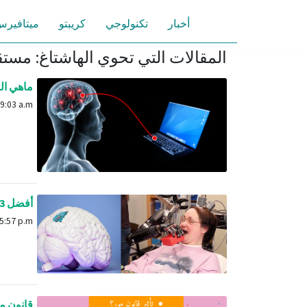
أخبار
تكنولوجي
كريبتو
ميتافير
المقالات التي تحوي الهاشتاغ: مست
ماهي السي
April 14, 2025, 9:03 a.m.
أفضل 3 أجهزة لربط الدماغ بالكمبيوتر وقراءة الأفكار
Nov. 26, 2022, 5:57 p.m.
قانون مو