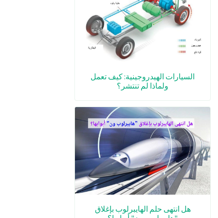
السيارات الهيدروجينية: كيف تعمل
ولماذا لم تنتشر؟
هل انتهى حلم الهايبرلوب بإغلاق
"هايبرلوب ون" أبوابها؟