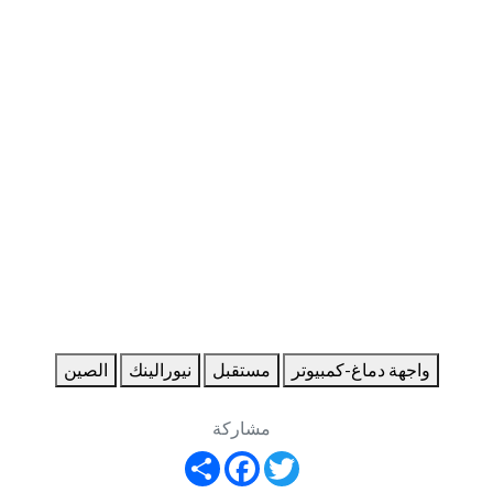
واجهة دماغ-كمبيوتر
مستقبل
نيورالينك
الصين
مشاركة
Share
Facebook
Twitter