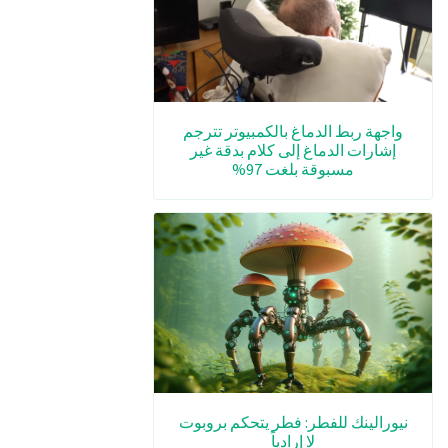
واجهة ربط الدماغ بالكمبيوتر تترجم
إشارات الدماغ إلى كلام بدقة غير
مسبوقة بلغت 97%
نيورالينك للفطر: فطر يتحكم بروبوت
لا إرادياً