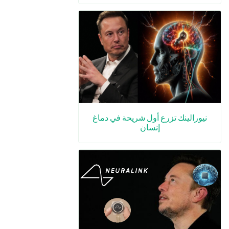
نيورالينك تزرع أول شريحة في دماغ
إنسان