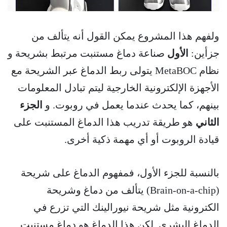
ولفهم هذا المشروع يمكن القول أنه يتألف من
جزأين:
الأول
صناعة دماغ مستنبت مرتبط بشريحة و
نظام MetaBOC يتولى ربط الدماغ عبر الشريحة مع
الأجهزة الإلكترونية الخارجية ليتم تبادل المعلومات
بينهم، كما يحدث عندما يعمل في روبوت. و
الجزء
الثاني
هو طريقة تدريب هذا الدماغ المستنبت على
قيادة الروبوت أو أي مهمة ذكية أخرى.
بالنسبة للجزء الأول، فمفهوم الدماغ على شريحة
(Brain-on-a-chip) يتألف من دماغ وشريحة
الكترونية مثل شريحة نيورالينك التي تزرع في
الدماغ البشري. لكن هذا الدماغ هو دماغ مستنبت