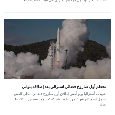
أحدث ابتكاراتها: أول مرحاض منزلي في اليا…
July 31, 2025
تحطم أول صاروخ فضائي استرالي بعد إطلاقه بثواني
شهدت أستراليا يوم أمس إطلاق أول صاروخ فضائي محلي الصنع
يحمل اسم "إيريس"، من تطوير شركة "جيلمور سبيس…
July 31,
2025