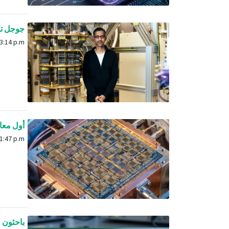
جوجل تكش
Oct. 23, 2025, 3:14 p.m.
أول معالج كمومي بـ 10 آ
Dec. 11, 2025, 11:47 p.m.
باحثون في MIT يطورون شريحة سيليكون تعمل بالحرا