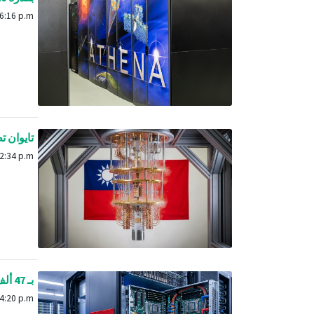
Jan. 28, 2026, 6:16 p.m.
تايوان تطو
Feb. 2, 2026, 2:34 p.m.
بـ 47 ألف معالج.. الصين تكشف عن السوبر كمبيوتر LineShine بقدرة 2 إكسا فلوب
May 1, 2026, 4:20 p.m.