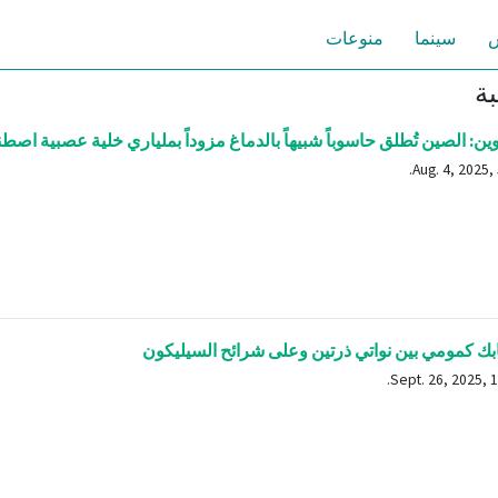
س
سينما
منوعات
بة
ن: الصين تُطلق حاسوباً شبيهاً بالدماغ مزوداً بملياري خلية عصبية اصطن
ك كمومي بين نواتي ذرتين وعلى شرائح السيليكون