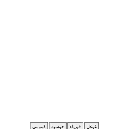
غوغل
فيزياء
حوسبة
كمومي