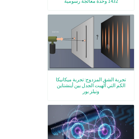
1432 وحدة معالجة رسومية
تجربة الشق المزدوج: تجربة ميكانيكا
الكم التي ألهبت الجدل بين أينشتاين
ونيلز بور