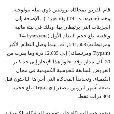
قام الفريق بمحاكاة بروتينين ذوي صلة بيولوجية،
وهما (T4-Lysozyme) و(Trypsin)، بالإضافة إلى
الجزيئات التي يرتبطان بها، وذلك في بيئة مائية
واقعية. بلغ حجم النظام الأول (T4-Lysozyme
ومرتبطاته) 11,608 ذرات، بينما وصل النظام الأكبر
(Trypsin ومرتبطاته) إلى 12,635 ذرة وما يقرب من
30 ألف مدار. وقد تجاوز هذا الإنجاز إلى حد كبير
العروض السابقة للحوسبة الكمومية في مجال
الكيمياء، وتحديداً المحاكاة التي أجراها الباحثون قبل
بضعة أشهر لبروتين مصغر (Trp-cage) بلغ حجمه
303 ذرات فقط.
تعتمد هذه المحاكاة على تقسيم المشكلة الكيميائية