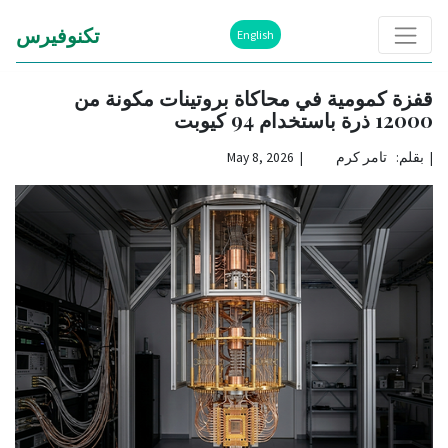
تكنوفيرس
English
قفزة كمومية في محاكاة بروتينات مكونة من
12000 ذرة باستخدام 94 كيوبت
|
بقلم: تامر كرم | May 8, 2026