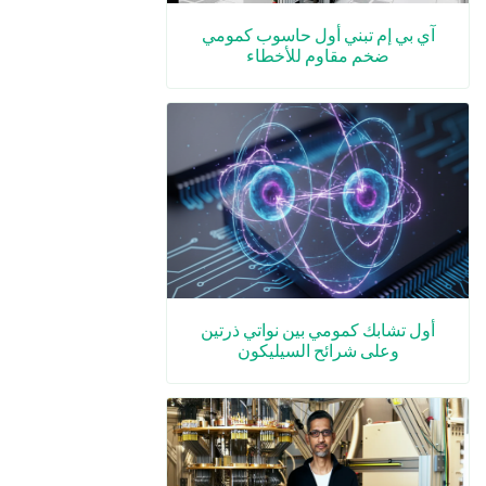
آي بي إم تبني أول حاسوب كمومي
ضخم مقاوم للأخطاء
أول تشابك كمومي بين نواتي ذرتين
وعلى شرائح السيليكون