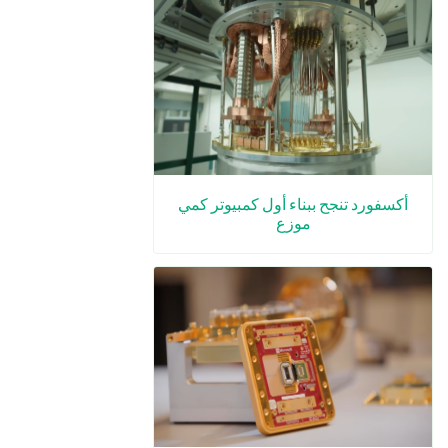
أكسفورد تنجح ببناء أول كمبيوتر كمي
موزع