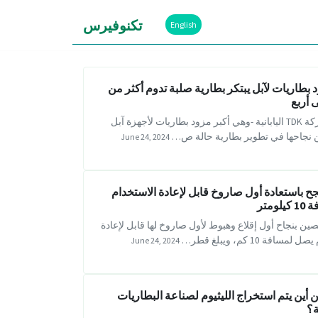
تكنوفيرس
English
 بطاريات لآبل يبتكر بطارية صلبة تدوم أكثر من
 أربع
أعلنت شركة TDK اليابانية -وهي أكبر مزود بطاريات لأجهزة آبل
ن نجاحها في تطوير بطارية حالة ص…
June 24, 2024
جح باستعادة أول صاروخ قابل لإعادة الاستخدام
ومتر
ين بنجاح أول إقلاع وهبوط لأول صاروخ لها قابل لإعادة
مسافة 10 كم، ويبلغ قطر…
June 24, 2024
 أين يتم استخراج الليثيوم لصناعة البطاريات
ة؟