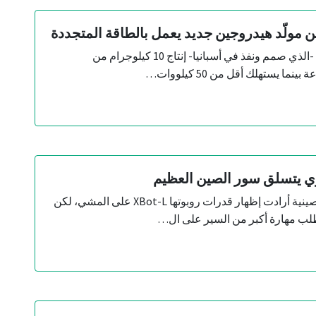
 مولّد هيدروجين جديد يعمل بالطاقة المتجددة
يمكن للنموذج الأولي -الذي صمم ونفذ في أسبانيا- إنتاج 10 كيلوجرام من
ما يستهلك أقل من 50 كيلووات…
 يتسلق سور الصين العظيم
شركة Robot Era الصينية أرادت إظهار قدرات روبوتها XBot-L على المشي، لكن
طلب مهارة أكبر من السير على ال…