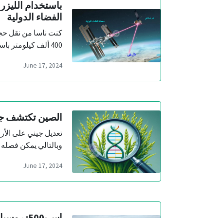
باستخدام الليز
الفضاء الدولية
كنت ناسا من نقل حجو
400 ألف كيلومتر باستخدام الليزر، إذ أرسلت صور وف…
June 17, 2024
الصين تكتشف جين 
تعديل جيني على الأر
وبالتالي يمكن فصله ب
June 17, 2024
إس-500: روسيا تنشر دفاع جوي يشتبك في 4 ثواني