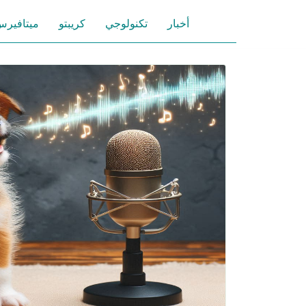
أخبار
تكنولوجي
كريبتو
ميتافير