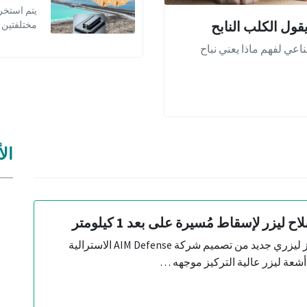
يتم استخر
قول الكلب النابح
مختلفتين
عي لفهم ماذا يعني نباح
الأ
 ليزر لإسقاط مُسيرة على بعد 1 كيلومتر
اختبرت استراليا جهاز ليزري جديد من تصميم شركة AIM Defense الاسترالية
شعة ليزر عالية التركيز موجهه …