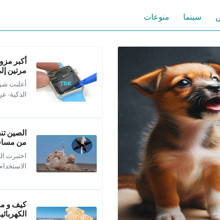
س
سينما
منوعات
أكبر مزود
مرتين إلى
الذكية- ع
الصين تن
من مسافة 10 كيل
اختبرت الص
الاستخدام يصل ل
كيف و من
الكهربائي