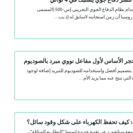
بدأت روسيا في استخدام نظام الدفاع الجوي التجريبي إس-500 (المسمى
وسيا أن زمن استجابته لاسابق له إذ يب…
جر الأساس لأول مفاعل نووي مبرد بالصوديوم
د بتصميم أفضل واستخدامه للصوديوم للتبريد إضافة لوجود
التي تنتج عنه مما يزيد الأم…
ة: كيف تحفظ الكهرباء على شكل وقود سائل؟
 ستانفورد عن تقنية جديدة اسمها "البطارية السائلة"،