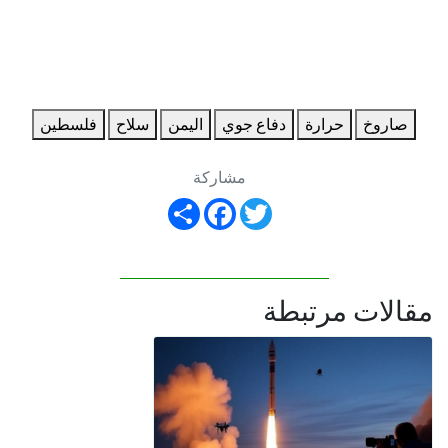
صاروخ
حرارة
دفاع جوي
اليمن
سلاح
فلسطين
مشاركة
Share
Facebook
Twitter
مقالات مرتبطة