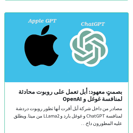
بصمتٍ معهود: أبل تعمل على روبوت محادثة
لمنافسة غوغل و OpenAI
مصادر من داخل شركة أبل أقرت أنها تطور روبوت دردشة
لمنافسة ChatGPT و غوغل بارد و LLama2 من ميتا. ويطلق
عليه المطورون داخ…