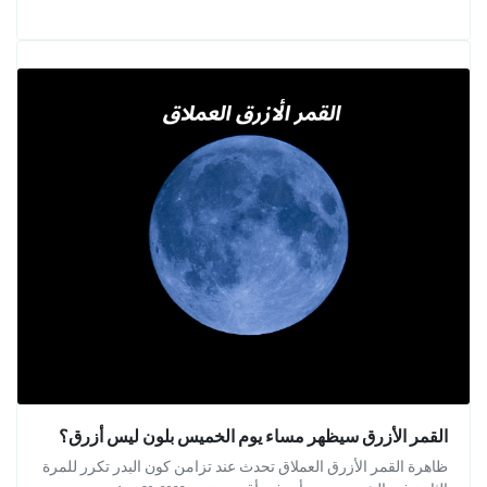
القمر الأزرق سيظهر مساء يوم الخميس بلون ليس أزرق؟
ظاهرة القمر الأزرق العملاق تحدث عند تزامن كون البدر تكرر للمرة