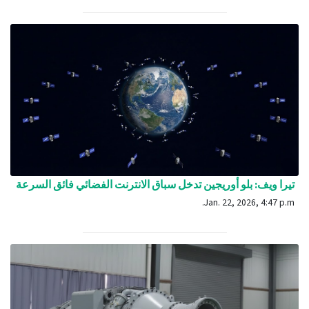
تيرا ويف: بلو أوريجين تدخل سباق الانترنت الفضائي فائق السرعة
Jan. 22, 2026, 4:47 p.m.