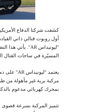
أول روبوت قتالي ذاتي القياد
"ليونيداس AR". يأ
المسيّرة في ساحات القتال ال
بمحرك كهربائي مدعوم بالذكا