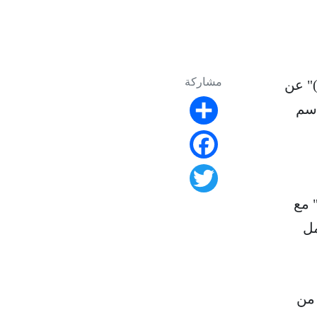
مشاركة
فت شركتا الدفاع الأمريكيتان "إبيروس" و"جنرال دايناميكس لاند سيستمز (GDLS)" عن
اسم
Share
Facebook
Twitter
 "ليونيداس AR" على دمج سلاح الموجات الدقيقة عالية الطاقة "ليونيداس HPM" مع
 أطنان، وتعمل
ثر من