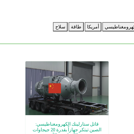
هرومغناطيسي
أمريكا
طاقة
سلاح
قاتل ستارلينك الكهرومغناطيسي:
الصين تبتكر جهازاً بقدرة 20 جيجاوات