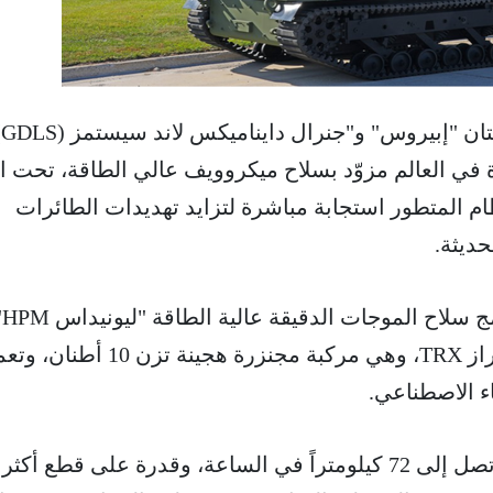
كش
ة في العالم مزوّد بسلاح ميكروويف عالي الطاقة، تحت 
تي هذا النظام المتطور استجابة مباشرة لتزايد تهديدات الطائرات
حديثة.
يعتمد
مركبة برية غير مأهولة من طراز TRX، وهي مركبة مجنزرة هجينة تزن 10
ء الاصطناعي.
تتميز المركبة بسرعة قصوى تصل إلى 72 كيلومتراً في الساعة، وقدرة على قطع أك