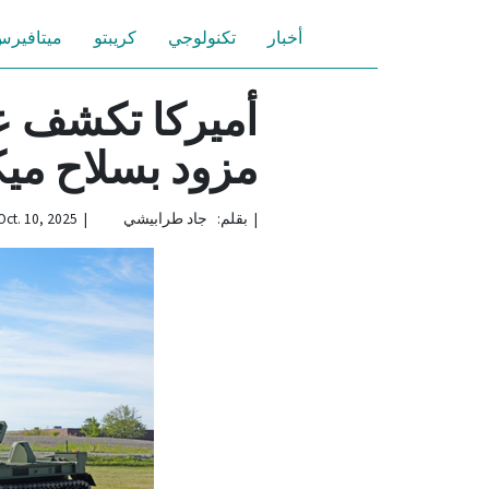
أخبار
تكنولوجي
كريبتو
ميتافير
أميركا تكشف عن
مزود بسلاح مي
|
بقلم: جاد طرابيشي | Oct. 10, 2025