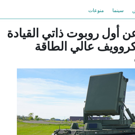
س
سينما
منوعات
 أول روبوت ذاتي القيادة
كروويف عالي الطاقة