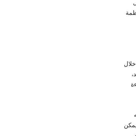
ل
ات تغطي 360 درجة، وأنظمة
خلال
،
ءة
ه
يمكن