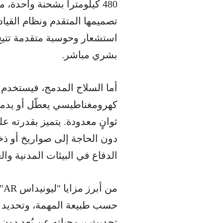
480 كيلومتراً بشحنة واحد
استشعار وحوسبة متقدمة تتيح 
بشري مباشر.
أما السلاح المدمج، فيستخدم
كهرومغناطيسي يعطّل أو يدمر ا
ثوانٍ معدودة. يتميز بقدرته 
دون الحاجة إلى صواريخ أو ذخا
الدفاع في البيئات المدنية و
من
حسب طبيعة المهمة، وتحديد "م
تحديث برمجياته عن بُعد دون 