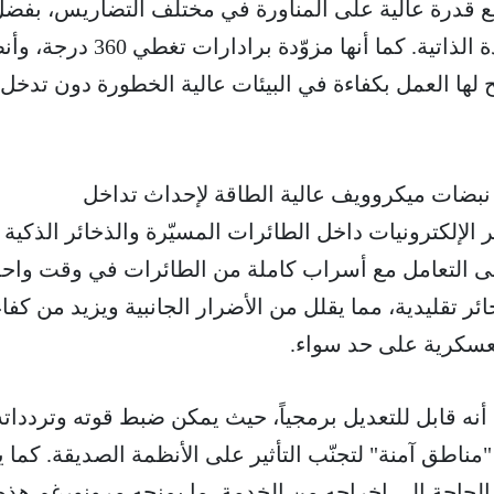
ة، مع قدرة عالية على المناورة في مختلف التضاريس، بفض
تصميمها المتقدم ونظام القيادة الذاتية. كما أنها مزوّدة برادار
لها العمل بكفاءة في البيئات عالية الخطورة دون تدخل
 نبضات ميكروويف عالية الطاقة لإحداث تداخل
لإلكترونيات داخل الطائرات المسيّرة والذخائر الذكية 
على التعامل مع أسراب كاملة من الطائرات في وقت واحد
ئر تقليدية، مما يقلل من الأضرار الجانبية ويزيد من كفا
العسكرية على حد سواء.
 أبرز مزايا "ليونيداس AR" أنه قابل للتعديل برمجياً، حيث يمكن ضبط قوته وترددات
ناطق آمنة" لتجنّب التأثير على الأنظمة الصديقة. كما 
الحاجة إلى إخراجه من الخدمة، ما يمنحه مرونورغم هذه