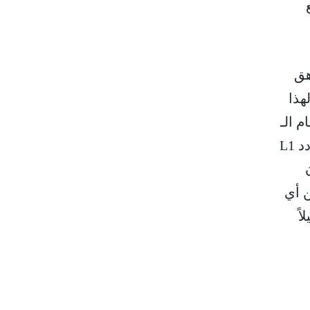
فاع الشاهق
رض. ولهذا
ام الـ
GPS يستخدم نطاقاً ترددياً ضيقاً ومحدداً للغاية في نطاق موجات L-band، وتحديداً التردد L1
أن
من أي
ً