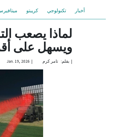
أخبار
تكنولوجي
كريبتو
ميتافير
لماذا يصعب ال
ويسهل على أقمار S
|
بقلم: تامر كرم | Jan. 19, 2026