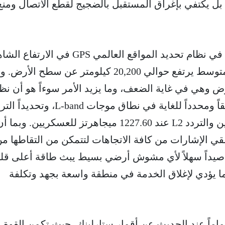
، بل يكتفي بإغراق المستقبل بالضجيج لقطع الاتصال ومنع
تكمن نقطة الضعف الأساسية في نظام تحديد المواقع العالمي GPS في الارت
لأقماره، حيث تدور في مدار متوسط يرتفع حوالي 20,200 كيلومتر عن سطح الأ
 الـ GPS إلى الأرض وهي في غاية الضعف، وما يزيد الأمر سوءاً هو أن نظ
عند 1575.42 ميجاهرتز للمدنيين والتردد L2 عند 1227.60 ميجاهرتز للعسكريين. وبما 
GPS مصممة لتلقي الإشارات من كافة الاتجاهات لتتمكن من التقاطها 
صيداً سهلاً لأي مشوش أرضي بسيط يبث طاقة أعلى قليلا
ا يؤدي لإغلاق الخدمة في منطقة واسعة بجهد وتكلفة
ماماً عند الحديث عن أقمار ستارلينك، حيث تكمن القوة