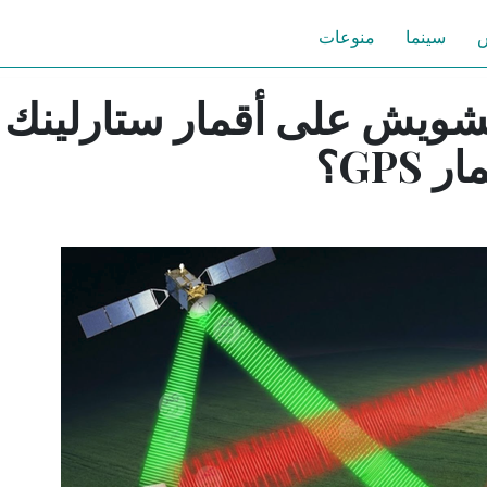
س
سينما
منوعات
تشويش على أقمار ستارلينك
GP؟