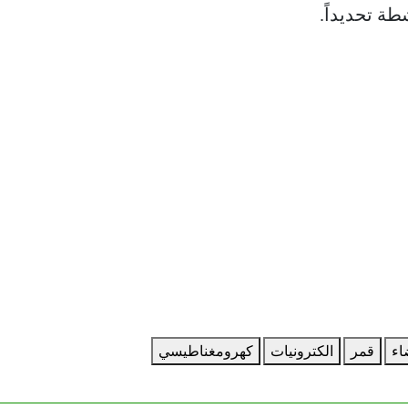
طة تحديداً.
اء
قمر
الكترونيات
كهرومغناطيسي