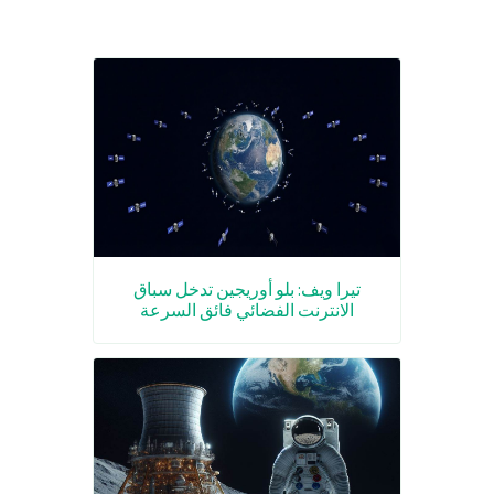
تيرا ويف: بلو أوريجين تدخل سباق
الانترنت الفضائي فائق السرعة