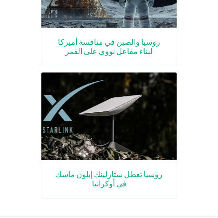
روسيا والصين في منافسة أميركا
لبناء مفاعل نووي على القمر
روسيا تعطل ستارلينك إيلون ماسك
في أوكرانيا