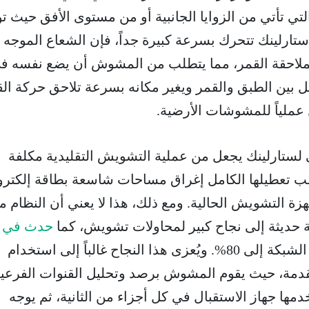
التي تأتي من الزوايا الجانبية أو من مستوى الأفق حيث ت
تارلينك تتحرك بسرعة كبيرة جداً، فإن الشعاع الموجه 
 لملاحقة القمر، مما يتطلب من المشوش أن يضع نفسه ف
 بين الطبق والقمر ويغير مكانه بسرعة تلاحق حركة ال
عملياً للمشوشات الأرضية.
ني لستارلينك يجعل من عملية التشويش التقليدية مكلفة
يتطلب تعطيلها الكامل إغراق مساحات شاسعة بطاقة إلكترو
ة التشويش الحالية. ومع ذلك، هذا لا يعني أن النظام من
ية حديثة إلى نجاح كبير لمحاولات تشويش، كما
حدث في إ
التي وصلت فيها نسبة تعطيل الشبكة إلى 80%. ويُعزى هذا النجاح غالباً إلى استخدام
متقدمة، حيث يقوم المشوش برصد وتحليل القنوات الفرعي
مها جهاز الاستقبال في كل أجزاء من الثانية، ثم يوجه