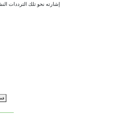
إشارته نحو تلك الترددات النش
فض