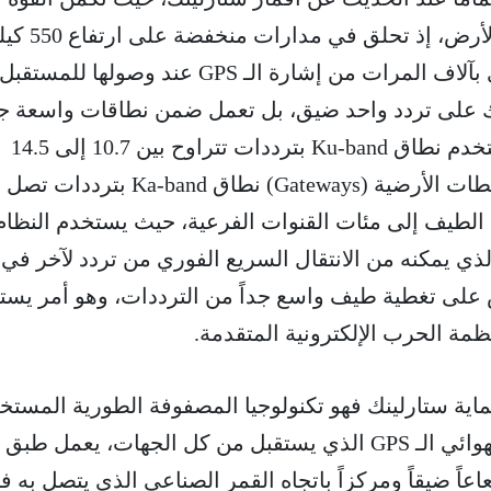
الأولى في قربها الشديد من الأرض، 
فقط، مما يجعل إشارتها أقوى بآلاف المرات من إشارة الـ GPS عند وصولها للمستقبل
نك على تردد واحد ضيق، بل تعمل ضمن نطاقات واسعة جدا
حيث تستخدم في رابط المستخدم نطاق Ku-band بترددات تتراوح بين 10.7 إلى 14.5
جيجاهرتز، بينما تستخدم المحطات الأرضية (Gateways) نطاق Ka-band ب
ذا الطيف إلى مئات القنوات الفرعية، حيث يستخدم النظام
الذي يمكنه من الانتقال السريع الفوري من تردد لآخر في
لى تغطية طيف واسع جداً من الترددات، وهو أمر يست
ظمة الحرب الإلكترونية المتقدمة.
حماية ستارلينك فهو تكنولوجيا المصفوفة الطورية المستخ
في أجهزة الاستقبال. فخلافاً لهوائي الـ GPS الذي يستقبل من كل الجهات، يعمل طبق
اً ضيقاً ومركزاً باتجاه القمر الصناعي الذي يتصل به ف