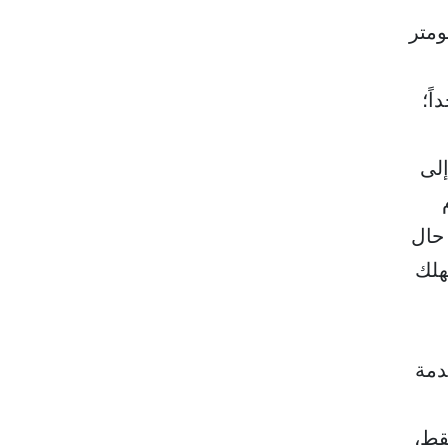
إذ تحلق في مدارات منخفضة على ارتفاع 550 كيلومتر
ً؛
ترددات تصل إلى
 حال
هلك
دمة
قط،