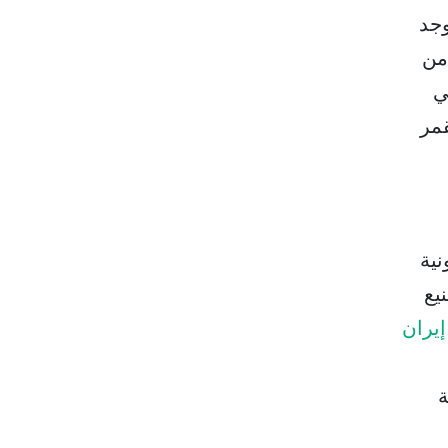
وجد
من
ي
قمر
نية
يع
يران
ة