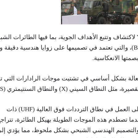
لاكتشاف وتتبع الأهداف الجوية، بما فيها الطائرات الشب
مثل إف-35 (F-35) و بي-2 (B-2)، والتي تعتمد في تصميمها على زوايا هندسية دقيقة
صمتها الانعكاسية.
فعالة بشكل أساسي في تشتيت موجات الرادارات التي ت
لنطاق السيني (X) والنطاق السنتيمتري (S).
لذلك يعتتمد رادار YLC-8B على العمل في نطاق الترددات فوق العالية (UHF) ذات
ندما تصطدم هذه الموجات الطويلة بهيكل الطائرة، تتراج
ر والتصميم الهندسي الشبحي بشكل ملحوظ، مما يؤدي إل