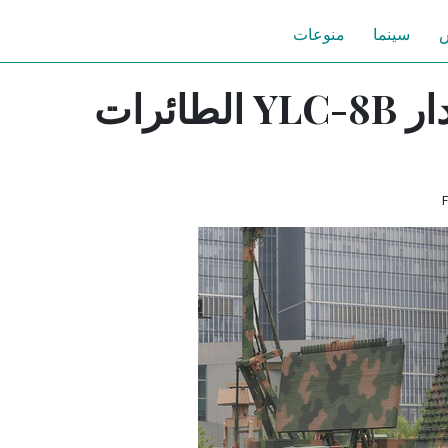
س
سينما
منوعات
كيف يكشف رادار YLC-8B الطائرات