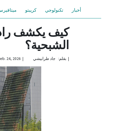
أخبار
تكنولوجي
كريبتو
ميتافير
الشبحية؟
|
بقلم: جاد طرابيشي | Feb. 24, 2026