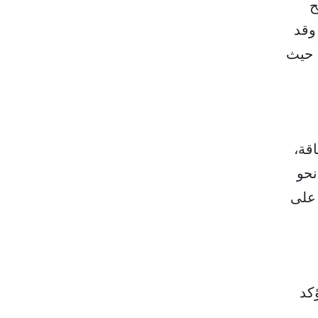
ح
وقد
، حيث
U)، وشبكات الطاقة،
نحو
 على
ؤكد