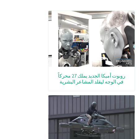
روبوت أميكا الجديد يملك 27 محركاً
في الوجه ليقلد المشاعر البشرية