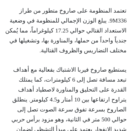
تعتمد المنظومة على صاروخ متطور من طراز
9M336. يبلغ الوزن الإجمالي للمنظومة في وضعية
الاستعداد القتالي حوالي 17.25 كيلوغراماً، مما يُمكن
جندياً واحداً من حملها، والمناورة بها، وتشغيلها في
مختلف التضاريس والظروف القتالية.
يستطيع صاروخ فيربا الاشتباك بفعالية مع أهداف
تبعد مسافة تصل إلى 6 كيلومترات، كما يمتلك
القدرة على التحليق والمناورة لاصطياد أهداف
يتراوح ارتفاعها بين 10 أمتار و4.5 كيلومتر. ينطلق
الصاروخ بسرعة تفوق سرعة الصوت تصل إلى
حوالي 500 متر في الثانية، وهو مزود برأس حربي
شديد الانفجار يعتمد على مبدأ التشظي لضمان