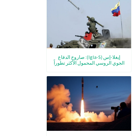
إيغلا-إس (Igla-S): صاروخ الدفاع
الجوي الروسي المحمول الأكثر تطوراً