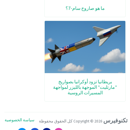
ما هو صاروخ سام-7؟
بريطانيا تزود أوكرانيا بصواريخ
"مارتليت" الموجهة بالليزر لمواجهة
المسيرات الروسية
تكنوفيرس
سياسة الخصوصية
Copyright ©
2026 كل الحقوق محفوظة