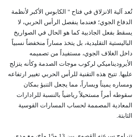
تُعد آلية الانزلاق في فتاح " الكابوس الأكبر لأنظمة
الدفاع الجوي؛ فعندما ينفصل الرأس الحربي، لا
يسقط بفعل الجاذبية كما هو الحال في الصواريخ
الباليستية التقليدية، بل يتخذ مساراً منخفضاً نسبياً
داخل الغلاف الجوي، مستفيداً من تصميمه
الأيروديناميكي لركوب موجات الصدمة وكأنه يتزلج
عليها. تتيح هذه التقنية للرأس الحربي تغيير ارتفاعه
ومساره يميناً ويساراً، مما يجعل التنبؤ بمكان
سقوطه أمراً مستحيلاً رياضياً بالنسبة للرادارات
المعادية المصممة لحساب المسارات القوسية
الثابتة.
تتراوح سرعته القصوى بين 13 و15 ماخ، مع مدى