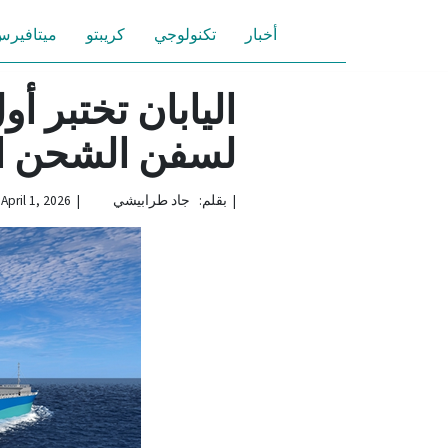
أخبار
تكنولوجي
كريبتو
ميتافير
اليابان تختبر 
لسفن الشحن ال
|
بقلم: جاد طرابيشي | April 1, 2026