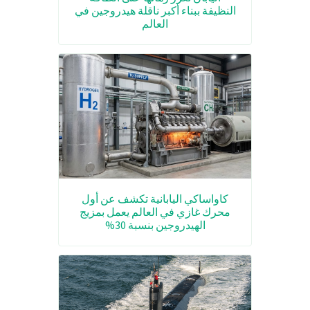
النظيفة ببناء أكبر ناقلة هيدروجين في
العالم
كاواساكي اليابانية تكشف عن أول
محرك غازي في العالم يعمل بمزيج
الهيدروجين بنسبة 30%