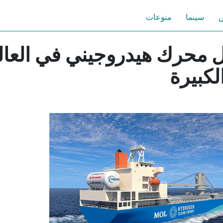
س
سينما
منوعات
أول محرك هيدروجيني في العال
كبيرة