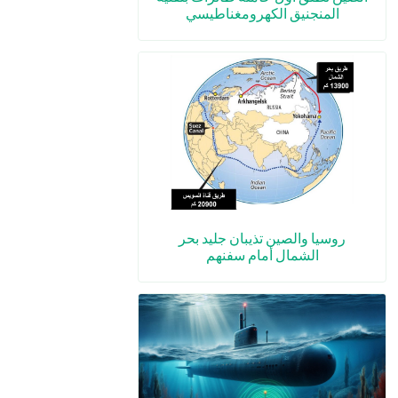
المنجنيق الكهرومغناطيسي
روسيا والصين تذيبان جليد بحر
الشمال أمام سفنهم