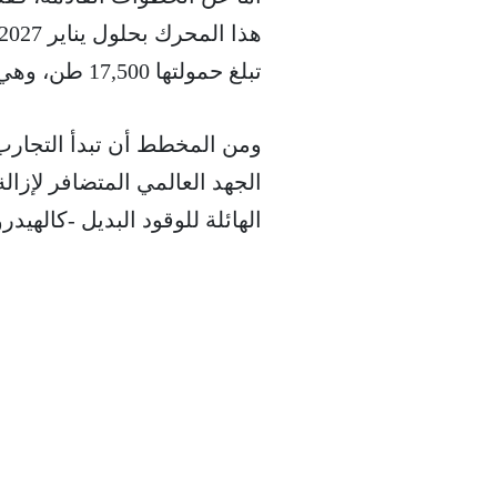
تبلغ حمولتها 17,500 طن، وهي قيد الإنشاء حالياً في حوض أونوميتشي لبناء السفن.
الجهد العالمي المتضافر لإزا
الهائلة للوقود البديل -كالهيدر