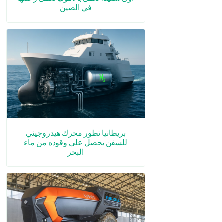
في الصين
بريطانيا تطور محرك هيدروجيني
للسفن يحصل على وقوده من ماء
البحر