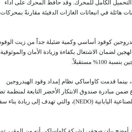
التحميل الكامل للمحرك. وقد حافظ المحرك على أداء
ت هائلة في انبعاثات الغازات الدفيئة مقارنةً بمحركات
يدروجين كوقود أساسي وكمية ضئيلة جداً من زيت الوقود
الهجين لضمان الاشتعال بكفاءة وزيادة الأمان والموثوقية حا
10% مستقبلاً.
ر المحرك، بينما قدمت كاواساكي نظام إمداد وقود الهيدروجين
ضمن مبادرة صندوق الابتكار الأخضر التابعة لمنظمة تط
الطاقة الجديدة والتكنولوجيا الصناعية اليابانية (NEDO)، والتي تهدف إلى ريادة بنا
د أوضح بيان صحفي لشركة كاواساكي أنه من المقرر تس