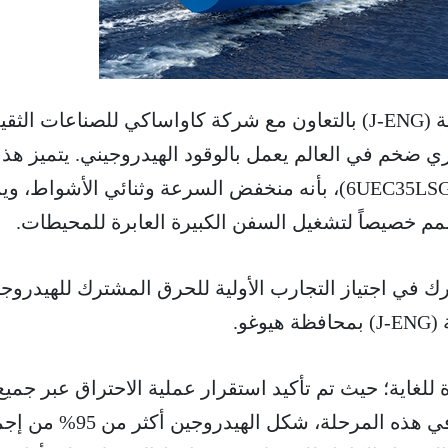
بدأت شركة المحركات اليابانية (J-ENG) بالتعاون مع شركة كاواساكي للصناعات الثق
ي ضخم في العالم يعمل بالوقود الهيدروجيني. يتميز هذا
المحرك، الذي يحمل اسم (6UEC35LSGH)، بأنه منخفض السرعة وثنائي الأشواط، 
م خصيصاً لتشغيل السفن الكبيرة العابرة للمحيطات.
رك في اجتياز التجارب الأولية للحرق المشترك للهيدروجي
غو.
 للغاية؛ حيث تم تأكيد استقرار عملية الاحتراق عبر جميع
أسطوانات المحرك الست. وفي هذه المرحلة، شكل الهيدروج