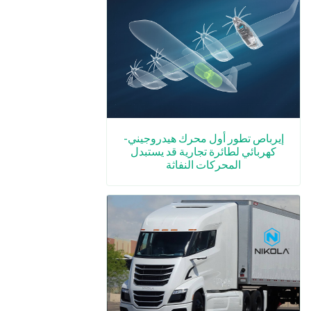
إيرباص تطور أول محرك هيدروجيني-
كهربائي لطائرة تجارية قد يستبدل
المحركات النفاثة