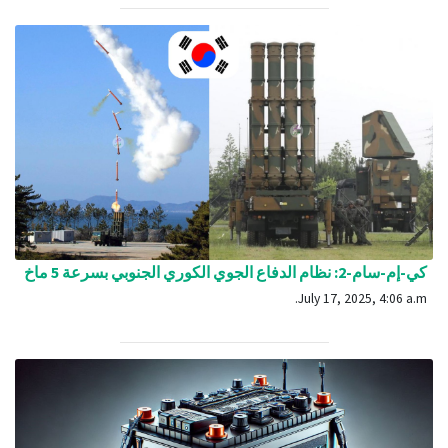
كي-إم-سام-2: نظام الدفاع الجوي الكوري الجنوبي بسرعة 5 ماخ
July 17, 2025, 4:06 a.m.