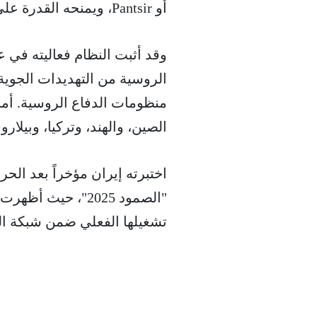
أو Pantsir، ويمنحه القدرة على التعامل مع سيناريوهات متعددة في وقت واحد.
وقد أثبت النظام فعاليته في 
الروسية من التهديدات الجوية
منظومات الدفاع الروسية. أم
الصين، والهند، وتركيا، وبيلارو
اختبرته إيران مؤخراً بعد الح
"الصمود 2025"، حي
تشغيلها الفعلي ضمن شبكة الد