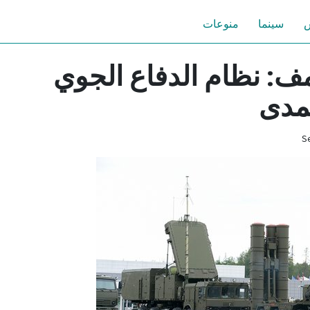
س
سينما
منوعات
 تريومف: نظام الدفاع الجوي
لمدى