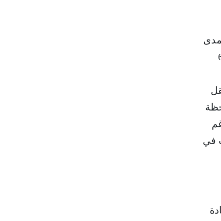
يد المدى
قد تصل إلى 600
قل
حظة
غم
ب في
دة