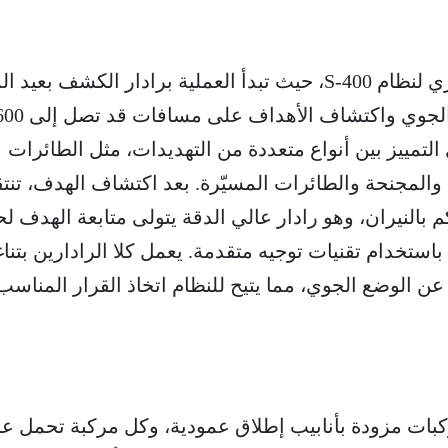
تشكل الرادارات العمود الفقري لنظام S-400، حيث تبدأ العملية برادار الكشف بع
الذي يُستخدم لمسح المجال الجوي واكتشاف الأهداف على مسافات 
 التمييز بين أنواع متعددة من التهديدات، مثل الطائرات
 والمجنحة والطائرات المسيّرة. بعد اكتشاف الهدف، تنت
كم بالنيران، وهو رادار عالي الدقة يتولى متابعة الهدف ل
استخدام تقنيات توجيه متقدمة. يعمل كلا الرادارين بتنا
ن الوضع الجوي، مما يتيح للنظام اتخاذ القرار المناس
بات مزودة بأنابيب إطلاق عمودية، وكل مركبة تحمل عا