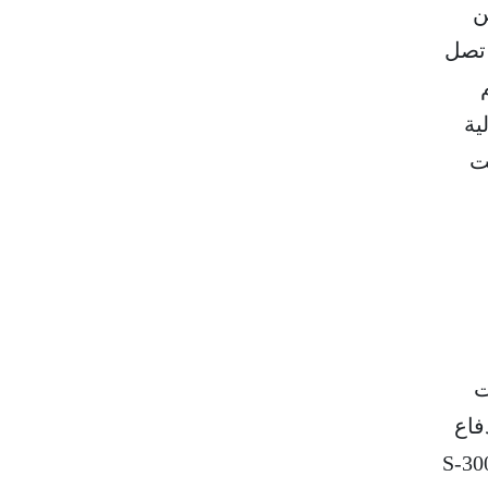
ن
40N6E بعيدة المدى تصل
م
ية
ت
ت
فاع
سع، مما يسمح له بالعمل ضمن منظومة متكاملة تشمل أنظمة أخرى مثل S-300