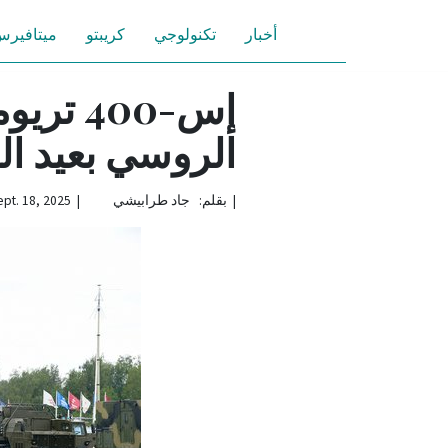
أخبار
تكنولوجي
كريبتو
ميتافير
إس-400
الروسي بعيد ا
|
بقلم: جاد طرابيشي | Sept. 18, 2025