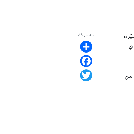
مشاركة
ّرة
دي
Share
Facebook
ريومف" كواحد من
Twitter