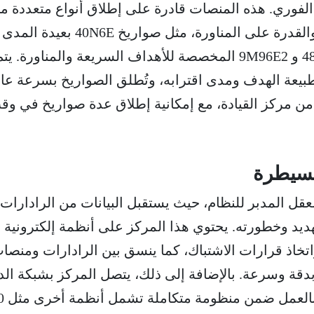
الفوري. هذه المنصات قادرة على إطلاق أنواع متعددة م
الصواريخ، تختلف في المدى والقدرة على المناورة، مثل صواريخ 
400 كم وصواريخ مثل 48N6DM و 9M96E2 المخصصة للأهداف السريعة والمناورة. يت
 طبيعة الهدف ومدى اقترابه، وتُطلق الصواريخ بسرعة عال
من مركز القيادة، مع إمكانية إطلاق عدة صواريخ في وق
السيطرة
لعقل المدبر للنظام، حيث يستقبل البيانات من الرادارات
تهديد وخطورته. يحتوي هذا المركز على أنظمة إلكترونية
تخاذ قرارات الاشتباك، كما ينسق بين الرادارات ومنصا
بدقة وسرعة. بالإضافة إلى ذلك، يتصل المركز بشبكة الد
الجوي الأو