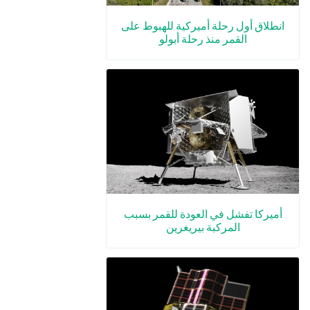
انطلاق أول رحلة أميركية للهبوط على
القمر منذ رحلة أبولو
أميركا تفشل في العودة للقمر بسبب
المركبة بيريغرين