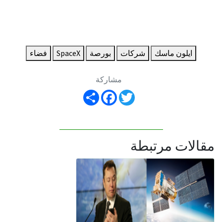
ايلون ماسك
شركات
بورصة
SpaceX
فضاء
مشاركة
Share
Facebook
Twitter
مقالات مرتبطة