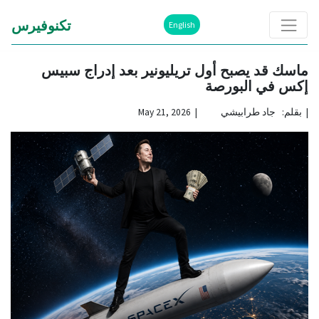
تكنوفيرس
English
ماسك قد يصبح أول تريليونير بعد إدراج سبيس
إكس في البورصة
|
بقلم: جاد طرابيشي | May 21, 2026