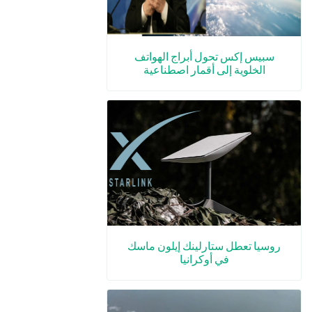
سبيس إكس تحول أبراج الهواتف
الخلوية إلى أقمار اصطناعية
روسيا تعطل ستارلينك إيلون ماسك
في أوكرانيا