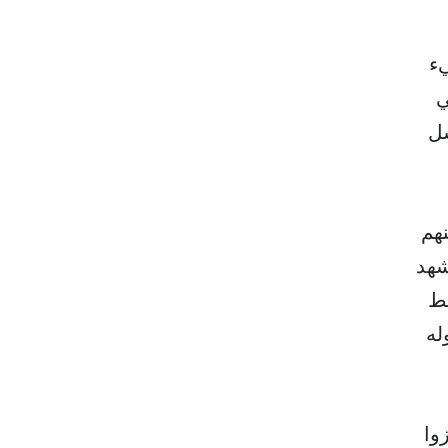
يء
ي
سل
نهم
شهد
قط
له
وا