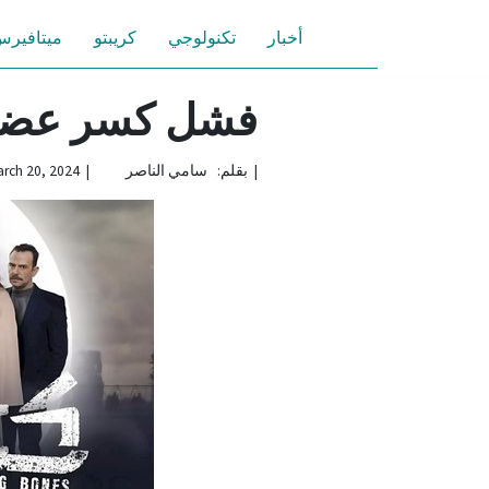
أخبار
تكنولوجي
كريبتو
ميتافير
فشل كسر عضم 
|
بقلم: سامي الناصر | March 20, 2024