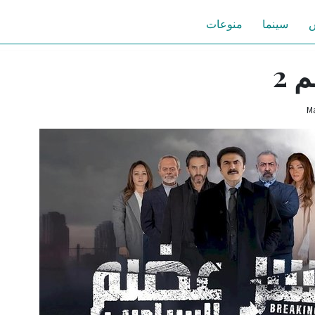
س
سينما
منوعات
2