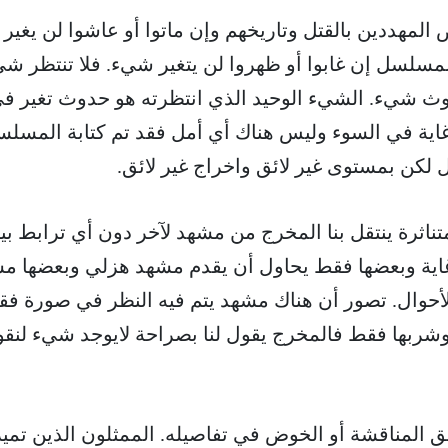
مهددين بالقتل وتاريخهم وإن ماتوا أو عاشوا لن يغير
لسل إن غابوا أو ظهروا لن يتغير شيء. فلا تنتظر ش
ث شيء. الشيء الوحيد الذي انتظرته هو حدوث تغير ف
ر غاية في السوء وليس هناك أي أمل فقد تم كتابة المسل
ل لكن بمستوى غير لائق واخراج غير لائق.
ثرة ينتقل بنا المخرج من مشهد لآخر دون أي ترابط بي
 غاية وبعضها فقط يحاول أن يقدم مشهد هزلي وبعضها م
حوال. تصور أن هناك مشهد يتم فيه النظر في صورة ف
وشربها فقط فالمخرج يقول لنا بصراحة لايوجد شيء لنقو
 المناقشة أو الخوض في تفاصيله. الممثلون الذين تميز