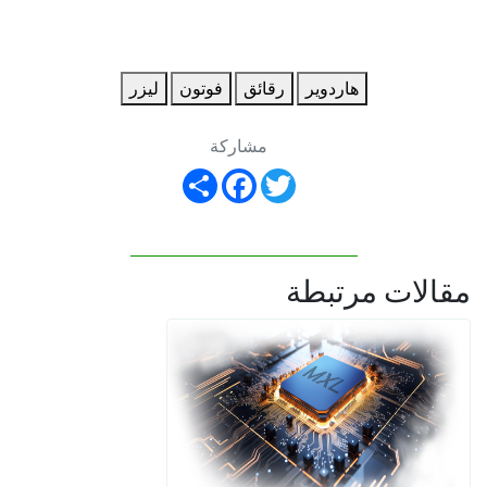
هاردوير
رقائق
فوتون
ليزر
مشاركة
Share
Facebook
Twitter
مقالات مرتبطة