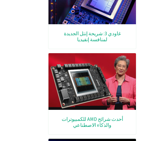
غاودي 3: شريحة إنتل الجديدة
لمنافسة إنفيديا
أحدث شرائح AMD للكمبيوترات
والذكاء الاصطناعي