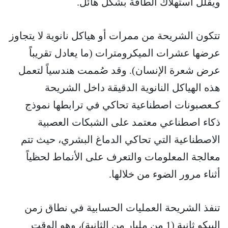
ويقلل استهلاك الطاقة بشكل هائل.
تتكون الشريحة من ممرات أو هياكل نانوية لا يتجاوز
عرضها عشرات الميكرومترات (ما يعادل تقريباً
عرض شعرة الإنسان). وقد صُممت هندسياً لتعمل
هذه الهياكل النانوية الدقيقة داخل الشريحة
كـعصبونات اصطناعية تحاكي في ترابطها نموذج
ذكاء اصطناعي معتمد على الشبكات العصبية
الاصطناعية التي تحاكي الدماغ البشري، حيث تتم
معالجة المعلومات والتعرف على الأنماط لحظياً
أثناء مرور الضوء من خلالها.
تنفذ الشريحة العمليات الحسابية في نطاق زمن
البيكو ثانية (1 من مليار من الثانية)، وهو الوقت