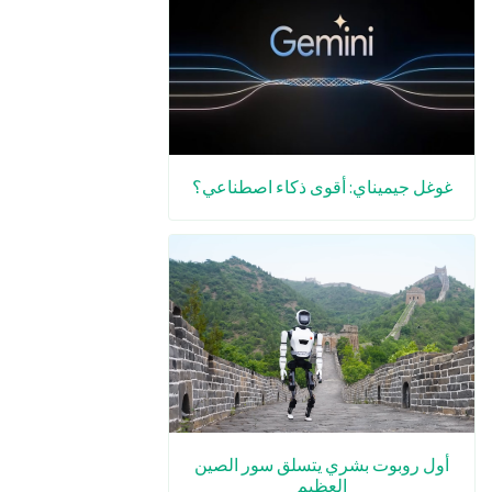
غوغل جيميناي: أقوى ذكاء اصطناعي؟
أول روبوت بشري يتسلق سور الصين
العظيم