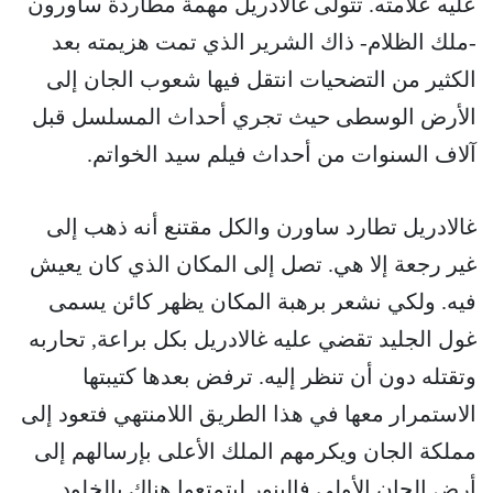
عليه علامته. تتولى غالادريل مهمة مطاردة ساورون
-ملك الظلام- ذاك الشرير الذي تمت هزيمته بعد
الكثير من التضحيات انتقل فيها شعوب الجان إلى
الأرض الوسطى حيث تجري أحداث المسلسل قبل
آلاف السنوات من أحداث فيلم سيد الخواتم.
غالادريل تطارد ساورن والكل مقتنع أنه ذهب إلى
غير رجعة إلا هي. تصل إلى المكان الذي كان يعيش
فيه. ولكي نشعر برهبة المكان يظهر كائن يسمى
غول الجليد تقضي عليه غالادريل بكل براعة, تحاربه
وتقتله دون أن تنظر إليه. ترفض بعدها كتيبتها
الاستمرار معها في هذا الطريق اللامنتهي فتعود إلى
مملكة الجان ويكرمهم الملك الأعلى بإرسالهم إلى
أرض الجان الأولى فالينور ليتمتعوا هناك بالخلود