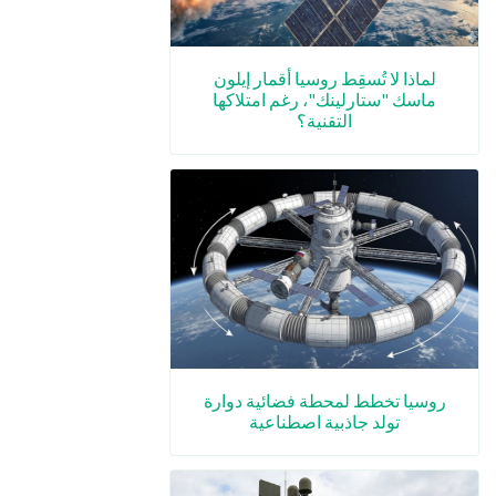
لماذا لا تُسقِط روسيا أقمار إيلون
ماسك "ستارلينك"، رغم امتلاكها
التقنية؟
روسيا تخطط لمحطة فضائية دوارة
تولد جاذبية اصطناعية