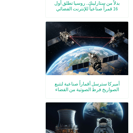
بدلاً من ستارلينك.. روسيا تطلق أول
16 قمراً صناعياً للإنترنت الفضائي
أميركا سترسل أقماراً صناعية لتتبع
الصواريخ فرط الصوتية من الفضاء