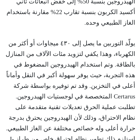
الهيدروجين بنسبة 50% إلى خفض انبعاثات ثاني
أكسيد الكربون بنسبة تقارب 22% مقارنة باستخدام
الغاز الطبيعي وحده.
يولّد التوربين ما يصل إلى ٤٣٠ ميجاوات أو أكثر من
الكهرباء، وهذا يكفي لتزويد مئات الآلاف من المنازل
بالطاقة. وتم استخدام الهيدروجين المضغوط في
هذه التجربة، حيث يوفر سهولة أكبر في النقل وأماناً
أعلى في التخزين. وقد تم توفيره بواسطة شركة
Certarus المتخصصة في لوجستيات الهيدروجين.
تطلبت عملية الحرق تعديلات تقنية متقدمة على
نظام الاحتراق، وذلك لأن الهيدروجين يحترق بدرجة
حرارة أعلى وله خصائص مختلفة عن الغاز الطبيعي.
استلزم ذلك تطوير نظام احتراق خاص من طراز J-