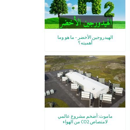
الهيدروجين الأخضر - ما هو وما
أهميته؟
ماموث: أضخم مشروع عالمي
لامتصاص CO2 من الهواء