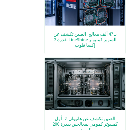
بـ 47 ألف معالج.. الصين تكشف عن
السوبر كمبيوتر LineShine بقدرة 2
إكسا فلوب
الصين تكشف عن هانيوان-2.. أول
كمبيوتر كمومي بمعالجين بقدرة 200
كيوبت