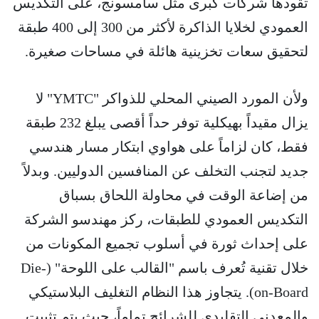
تقودها شركات كبرى مثل سامسونج، على التكديس
العمودي لخلايا الذاكرة لأكثر من 300 إلى 400 طبقة
لتحقيق سعات تخزينية هائلة في مساحات صغيرة.
ولأن المورد الصيني المحلي للذواكر "YMTC" لا
يزال مقيداً بهيكلية توفر حداً أقصى يبلغ 232 طبقة
فقط، كان لزاماً على هواوي ابتكار مسار هندسي
جديد لتجنب التخلف عن المنافسين الدوليين. وبدلاً
من إضاعة الوقت في محاولة اللحاق بسباق
التكديس العمودي للطبقات، ركز مهندسو الشركة
على إحداث ثورة في أسلوب تجميع المكونات من
خلال تقنية تُعرف باسم "القالب على اللوحة" (Die-
on-Board). يتجاوز هذا النظام التغليف البلاستيكي
والمعدني التقليدي للشرائح تماماً، حيث يتم تثبيت