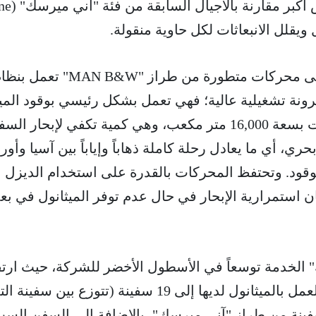
السفن بتصميم محسن وعرض أكبر مقارنة با
تعتمد السفينة في تشغيلها على محركات متطورة من طراز "MAN B&W" تعمل
مرونة تشغيلية عالية؛ فهي تعمل بشكل رئيسي بوقود المي
الأخضر الذي يُخزن في خزانات بسعة 16,000 متر مكعب، وهي كمية تكفي لإبحار ال
ل إلى 23,000 ميل بحري، أي ما يعادل رحلة كاملة ذهاباً وإياباً بين آسيا وأور
لوقود. وتحتفظ المحركات بالقدرة على استخدام الديزل
ن استمرارية الإبحار في حال عدم توفر الميثانول في ب
الخدمة توسعاً في الأسطول الأخضر للشركة، حيث ارتف
إجمالي السفن القادرة على العمل بالميثانول لديها إلى 19 سفينة (تتوزع بين س
ئدة "لورا ميرسك"، و12 سفينة من طراز "آني ميرسك"، بالإضافة إلى السفن الس