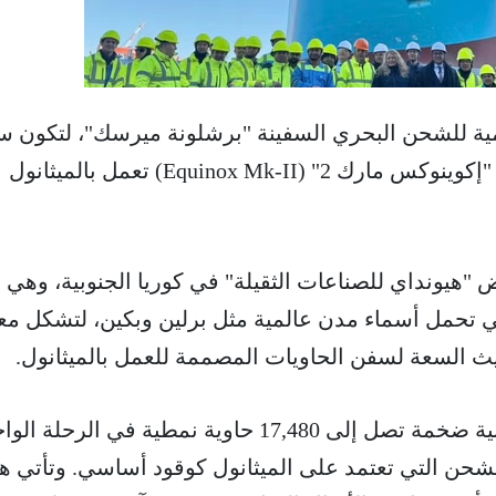
ة للشحن البحري السفينة "برشلونة ميرسك"، لتكون 
وآخر سفينة عملاقة من طراز "إكوينوكس مارك 2" (Equinox Mk-II) تعمل بالميثانول
"هيونداي للصناعات الثقيلة" في كوريا الجنوبية، وهي 
ي تحمل أسماء مدن عالمية مثل برلين وبكين، لتشكل معا
حيث السعة لسفن الحاويات المصممة للعمل بالميثانول.
تتميز السفينة بقدرات استيعابية ضخمة تصل إلى 17,480 حاوية نمطية في الرحل
حن التي تعتمد على الميثانول كوقود أساسي. وتأتي ه