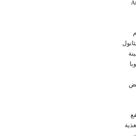
لأجيال السابقة من فئة "آني ميرسك" (Ane
 بنظام
ثانول
سفينة
وبا
عض
ع
فينة التغذية
ت