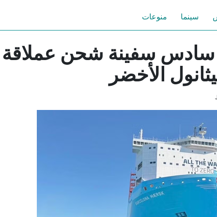
س
سينما
منوعات
سادس سفينة شحن عملاقة
يثانول الأخضر