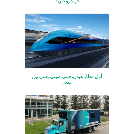
الهيدروجين؟
أول قطار هيدروجيني صيني يعمل بين
المدن