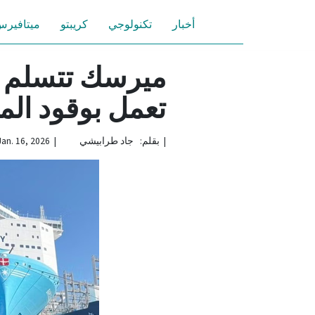
أخبار
تكنولوجي
كريبتو
ميتافير
ميرسك تتسلم 
تعمل بوقود الم
|
بقلم: جاد طرابيشي | Jan. 16, 2026