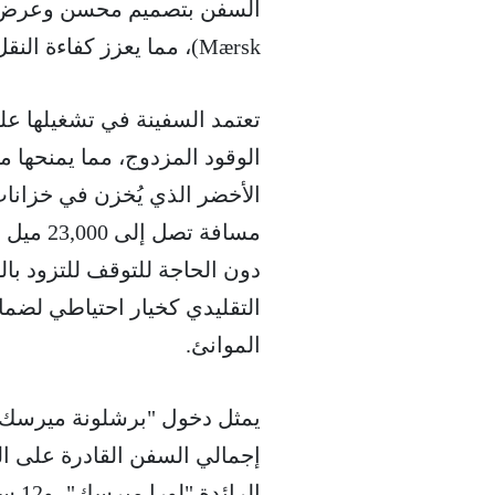
Mærsk)، مما يعزز كفاءة النقل ويقلل الانبعاثات لكل حاوية منقولة.
الوقود المزدوج، مما يمنحها 
مسافة تص
دون الحاجة للتوقف للتزود با
التقليدي كخيار احتياطي لضما
الموانئ.
يمثل دخول "برشلونة ميرسك" 
الرا