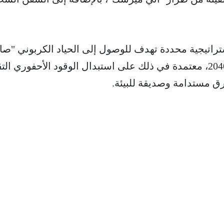
اتيجية محددة تهدف للوصول إلى الحياد الكربوني "صا
انبعاثات صفري" بحلول عام 2040، معتمدة في ذلك على استبدال الوقود الأحفوري 
طرق مستدامة وصديقة للبيئة.